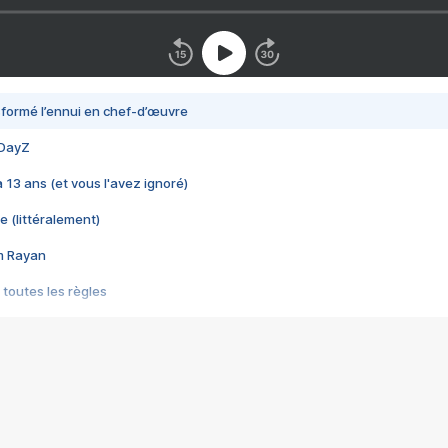
nsformé l’ennui en chef-d’œuvre
 DayZ
 a 13 ans (et vous l'avez ignoré)
e (littéralement)
im Rayan
 toutes les règles
s les jeux vidéo
us choquant de Rockstar ? - Le scandale BULLY
e plus moche de Steam
du RÊVE tourne au CAUCHEMAR