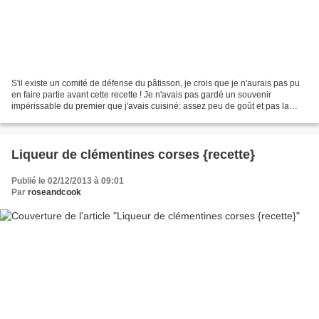
S'il existe un comité de défense du pâtisson, je crois que je n'aurais pas pu
en faire partie avant cette recette ! Je n'avais pas gardé un souvenir
impérissable du premier que j'avais cuisiné: assez peu de goût et pas la
texture douce de la courgette....
Liqueur de clémentines corses {recette}
Publié le 02/12/2013 à 09:01
Par
roseandcook