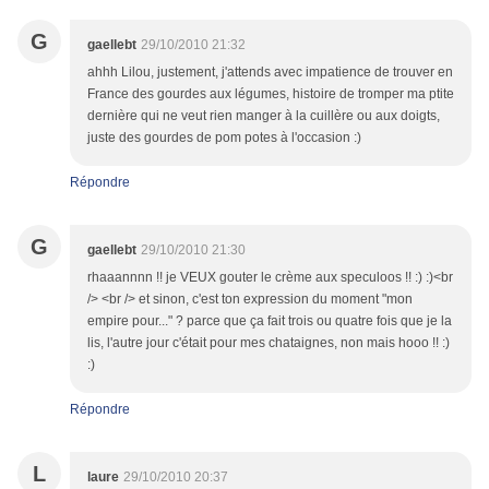
G
gaellebt
29/10/2010 21:32
ahhh Lilou, justement, j'attends avec impatience de trouver en
France des gourdes aux légumes, histoire de tromper ma ptite
dernière qui ne veut rien manger à la cuillère ou aux doigts,
juste des gourdes de pom potes à l'occasion :)
Répondre
G
gaellebt
29/10/2010 21:30
rhaaannnn !! je VEUX gouter le crème aux speculoos !! :) :)<br
/> <br /> et sinon, c'est ton expression du moment "mon
empire pour..." ? parce que ça fait trois ou quatre fois que je la
lis, l'autre jour c'était pour mes chataignes, non mais hooo !! :)
:)
Répondre
L
laure
29/10/2010 20:37