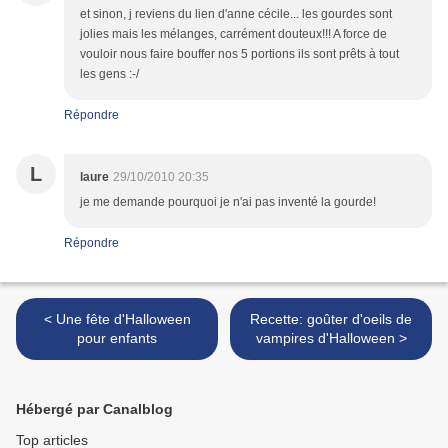
et sinon, j reviens du lien d'anne cécile... les gourdes sont
jolies mais les mélanges, carrément douteux!!! A force de
vouloir nous faire bouffer nos 5 portions ils sont prêts à tout
les gens :-/
Répondre
L
laure
29/10/2010 20:35
je me demande pourquoi je n'ai pas inventé la gourde!
Répondre
< Une fête d'Halloween
Recette: goûter d'oeils de
pour enfants
vampires d'Halloween >
Hébergé par Canalblog
Top articles