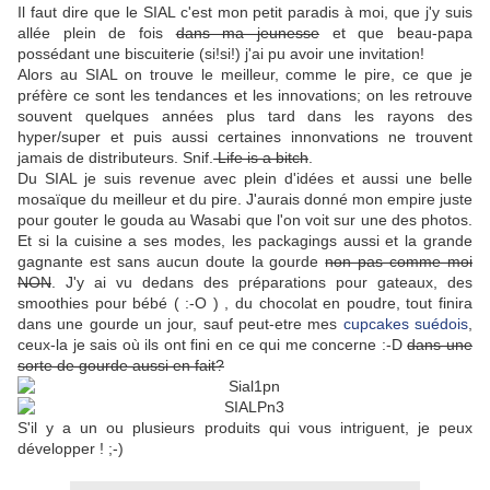
Il faut dire que le SIAL c'est mon petit paradis à moi, que j'y suis
allée plein de fois
dans ma jeunesse
et que beau-papa
possédant une biscuiterie (si!si!) j'ai pu avoir une invitation!
Alors au SIAL on trouve le meilleur, comme le pire, ce que je
préfère ce sont les tendances et les innovations; on les retrouve
souvent quelques années plus tard dans les rayons des
hyper/super et puis aussi certaines innonvations ne trouvent
jamais de distributeurs. Snif.
Life is a bitch
.
Du SIAL je suis revenue avec plein d'idées et aussi une belle
mosaïque du meilleur et du pire. J'aurais donné mon empire juste
pour gouter le gouda au Wasabi que l'on voit sur une des photos.
Et si la cuisine a ses modes, les packagings aussi et la grande
gagnante est sans aucun doute la gourde
non pas comme moi
NON
. J'y ai vu dedans des préparations pour gateaux, des
smoothies pour bébé ( :-O ) , du chocolat en poudre, tout finira
dans une gourde un jour, sauf peut-etre mes
cupcakes suédois
,
ceux-la je sais où ils ont fini en ce qui me concerne :-D
dans une
sorte de gourde aussi en fait?
S'il y a un ou plusieurs produits qui vous intriguent, je peux
développer ! ;-)