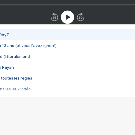
 DayZ
 a 13 ans (et vous l'avez ignoré)
e (littéralement)
im Rayan
 toutes les règles
s les jeux vidéo
us choquant de Rockstar ? - Le scandale BULLY
e plus moche de Steam
du RÊVE tourne au CAUCHEMAR
pendant 8 heures