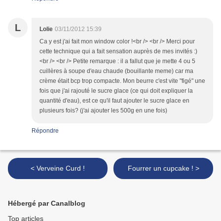
L
Lolie
03/11/2012 15:39
Ca y est j'ai fait mon window color !<br /> <br /> Merci pour
cette technique qui a fait sensation auprès de mes invités :)
<br /> <br /> Petite remarque : il a fallut que je mette 4 ou 5
cuillères à soupe d'eau chaude (bouillante meme) car ma
crème était bcp trop compacte. Mon beurre c'est vite "figé" une
fois que j'ai rajouté le sucre glace (ce qui doit expliquer la
quantité d'eau), est ce qu'il faut ajouter le sucre glace en
plusieurs fois? (j'ai ajouter les 500g en une fois)
Répondre
< Verveine Curd !
Fourrer un cupcake ! >
Hébergé par Canalblog
Top articles