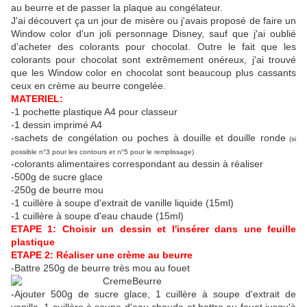
au beurre et de passer la plaque au congélateur.
J'ai découvert ça un jour de misère ou j'avais proposé de faire un
Window color d'un joli personnage Disney, sauf que j'ai oublié
d'acheter des colorants pour chocolat. Outre le fait que les
colorants pour chocolat sont extrêmement onéreux, j'ai trouvé
que les Window color en chocolat sont beaucoup plus cassants
ceux en crème au beurre congelée.
MATERIEL:
-1 pochette plastique A4 pour classeur
-1 dessin imprimé A4
-sachets de congélation ou poches à douille et douille ronde
(si
possible n°3 pour les contours et n°5 pour le remplissage)
-colorants alimentaires correspondant au dessin à réaliser
-500g de sucre glace
-250g de beurre mou
-1 cuillère à soupe d'extrait de vanille liquide (15ml)
-1 cuillère à soupe d'eau chaude (15ml)
ETAPE 1: Choisir un dessin et l'insérer dans une feuille
plastique
ETAPE 2: Réaliser une crème au beurre
-Battre 250g de beurre très mou au fouet
-Ajouter 500g de sucre glace, 1 cuillère à soupe d'extrait de