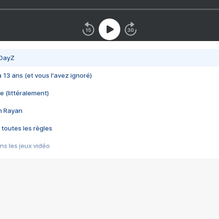
 DayZ
 a 13 ans (et vous l'avez ignoré)
e (littéralement)
im Rayan
 toutes les règles
s les jeux vidéo
us choquant de Rockstar ? - Le scandale BULLY
e plus moche de Steam
du RÊVE tourne au CAUCHEMAR
pendant 8 heures