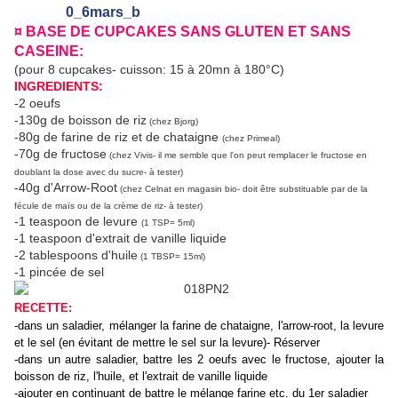
¤ BASE DE CUPCAKES SANS GLUTEN ET SANS
CASEINE:
(pour 8 cupcakes- cuisson: 15 à 20mn à 180°C)
INGREDIENTS:
-2 oeufs
-130g de boisson de riz
(chez Bjorg)
-80g de farine de riz et de chataigne
(chez Primeal)
-70g de fructose
(chez Vivis- il me semble que l'on peut remplacer le fructose en
doublant la dose avec du sucre- à tester)
-40g d'Arrow-Root
(chez Celnat en magasin bio- doit être substituable par de la
fécule de maïs ou de la crème de riz- à tester)
-1 teaspoon de levure
(1 TSP= 5ml)
-1 teaspoon d'extrait de vanille liquide
-2 tablespoons d'huile
(1 TBSP= 15ml)
-1 pincée de sel
RECETTE:
-dans un saladier, mélanger la farine de chataigne, l'arrow-root, la levure
et le sel (en évitant de mettre le sel sur la levure)- Réserver
-dans un autre saladier, battre les 2 oeufs avec le fructose, ajouter la
boisson de riz, l'huile, et l'extrait de vanille liquide
-ajouter en continuant de battre le mélange farine etc. du 1er saladier