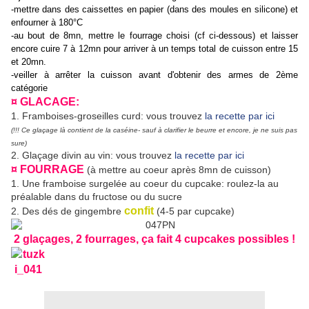
-mettre dans des caissettes en papier (dans des moules en silicone) et
enfourner à 180°C
-au bout de 8mn, mettre le fourrage choisi (cf ci-dessous) et laisser
encore cuire 7 à 12mn pour arriver à un temps total de cuisson entre 15
et 20mn.
-veiller à arrêter la cuisson avant d'obtenir des armes de 2ème
catégorie
¤ GLACAGE:
1. Framboises-groseilles curd: vous trouvez
la recette par ici
(!!! Ce glaçage là contient de la caséine- sauf à clarifier le beurre et encore, je ne suis pas
sure)
2. Glaçage divin au vin: vous trouvez
la recette par ici
¤ FOURRAGE
(à mettre au coeur après 8mn de cuisson)
1. Une framboise surgelée au coeur du cupcake: roulez-la au
préalable dans du fructose ou du sucre
confit
2. Des dés de gingembre
(4-5 par cupcake)
2 glaçages, 2 fourrages, ça fait 4 cupcakes possibles !