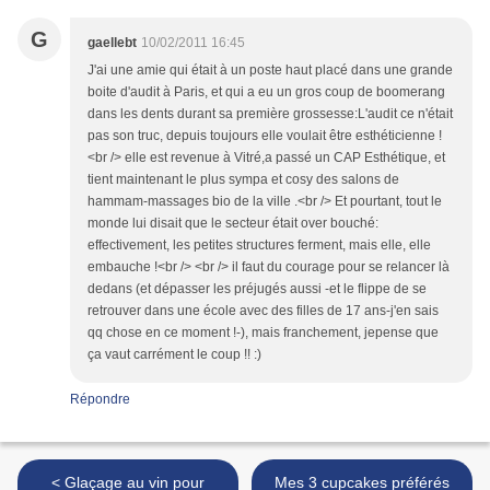
G
gaellebt
10/02/2011 16:45
J'ai une amie qui était à un poste haut placé dans une grande
boite d'audit à Paris, et qui a eu un gros coup de boomerang
dans les dents durant sa première grossesse:L'audit ce n'était
pas son truc, depuis toujours elle voulait être esthéticienne !
<br /> elle est revenue à Vitré,a passé un CAP Esthétique, et
tient maintenant le plus sympa et cosy des salons de
hammam-massages bio de la ville .<br /> Et pourtant, tout le
monde lui disait que le secteur était over bouché:
effectivement, les petites structures ferment, mais elle, elle
embauche !<br /> <br /> il faut du courage pour se relancer là
dedans (et dépasser les préjugés aussi -et le flippe de se
retrouver dans une école avec des filles de 17 ans-j'en sais
qq chose en ce moment !-), mais franchement, jepense que
ça vaut carrément le coup !! :)
Répondre
< Glaçage au vin pour
Mes 3 cupcakes préférés