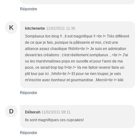
Répondre
K
kitchenette
11/02/2011 11:36
Somptueux ton blog !! ..Il est magnifique !! <br /> Très différent
de ce que je fais, puisque la pâtisserie et moi, c'est une
alliance assez chaotique !!hihihi<br /> Je suis en admiration
devant tes créations : c'est réellement somptueux ...<br /> J'ai
vu les marshmallows pops en sucette et pour l'anni de ma
puce, ce serait trop top !!<br /> Va me falloir revenir faire un
ptit tour par ici ..hihihi<br /> Et pour ne rien louper, je vais
m'inscrire avec bonheur et gourmandise ..Merciii<br /> kiki
Répondre
D
Déborah
11/02/2011 08:11
Ils sont magnifiques ces cupcakes!
Répondre