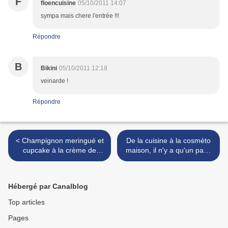
F
floencuisine
05/10/2011 14:07
sympa mais chere l'entrée !!!
Répondre
B
Bikini
05/10/2011 12:18
veinarde !
Répondre
< Champignon meringué et
De la cuisine à la cosméto
cupcake à la crème de
maison, il n'y a qu'un pas !
marrons {recette}
>
Hébergé par Canalblog
Top articles
Pages