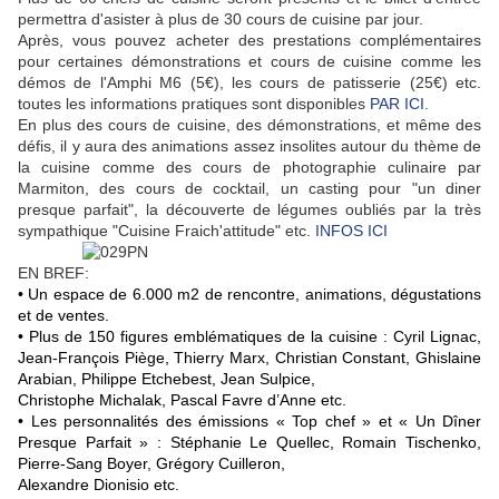
permettra d'asister à plus de 30 cours de cuisine par jour.
Après, vous pouvez acheter des prestations complémentaires
pour certaines démonstrations et cours de cuisine comme les
démos de l'Amphi M6 (5€), les cours de patisserie (25€) etc.
toutes les informations pratiques sont disponibles
PAR ICI
.
En plus des cours de cuisine, des démonstrations, et même des
défis, il y aura des animations assez insolites autour du thème de
la cuisine comme des cours de photographie culinaire par
Marmiton, des cours de cocktail, un casting pour "un diner
presque parfait", la découverte de légumes oubliés par la très
sympathique "Cuisine Fraich'attitude" etc.
INFOS ICI
EN BREF:
• Un espace de 6.000 m2 de rencontre, animations, dégustations
et de ventes.
• Plus de 150 figures emblématiques de la cuisine : Cyril Lignac,
Jean-François Piège, Thierry Marx, Christian Constant, Ghislaine
Arabian, Philippe Etchebest, Jean Sulpice,
Christophe Michalak, Pascal Favre d’Anne etc.
• Les personnalités des émissions « Top chef » et « Un Dîner
Presque Parfait » : Stéphanie Le Quellec, Romain Tischenko,
Pierre-Sang Boyer, Grégory Cuilleron,
Alexandre Dionisio etc.