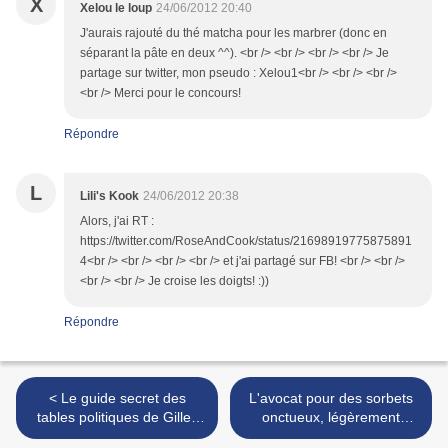
X
Xelou le loup
24/06/2012 20:40
J'aurais rajouté du thé matcha pour les marbrer (donc en
séparant la pâte en deux ^^). <br /> <br /> <br /> <br /> Je
partage sur twitter, mon pseudo : Xelou1<br /> <br /> <br />
<br /> Merci pour le concours!
Répondre
L
Lili's Kook
24/06/2012 20:38
Alors, j'ai RT :
https://twitter.com/RoseAndCook/status/21698919775875891
4<br /> <br /> <br /> <br /> et j'ai partagé sur FB! <br /> <br />
<br /> <br /> Je croise les doigts! :))
Répondre
< Le guide secret des
L'avocat pour des sorbets
tables politiques de Gilles
onctueux, légèrement
Brochard {free giveaway}-
lactés ... mais sans lait ! (et