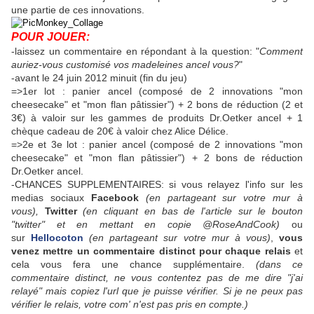
une partie de ces innovations.
POUR JOUER:
-laissez un commentaire en répondant à la question: "
Comment
auriez-vous customisé vos madeleines ancel vous?
"
-avant le 24 juin 2012 minuit (fin du jeu)
=>1er lot : panier ancel (composé de 2 innovations "mon
cheesecake" et "mon flan pâtissier") + 2 bons de réduction (2 et
3€) à valoir sur les gammes de produits Dr.Oetker ancel + 1
chèque cadeau de 20€ à valoir chez Alice Délice.
=>2e et 3e lot : panier ancel (composé de 2 innovations "mon
cheesecake" et "mon flan pâtissier") + 2 bons de réduction
Dr.Oetker ancel.
-CHANCES SUPPLEMENTAIRES: si vous relayez l'info sur les
medias sociaux
Facebook
(en partageant sur votre mur à
vous),
Twitter
(en cliquant en bas de l'article sur le bouton
"twitter" et en mettant en copie @RoseAndCook)
ou
sur
Hellocoton
(en partageant sur votre mur à vous)
,
vous
venez mettre un commentaire distinct pour chaque relais
et
cela vous fera une chance supplémentaire.
(dans ce
commentaire distinct, ne vous contentez pas de me dire "j'ai
relayé" mais copiez l'url que je puisse vérifier. Si je ne peux pas
vérifier le relais, votre com' n'est pas pris en compte.)