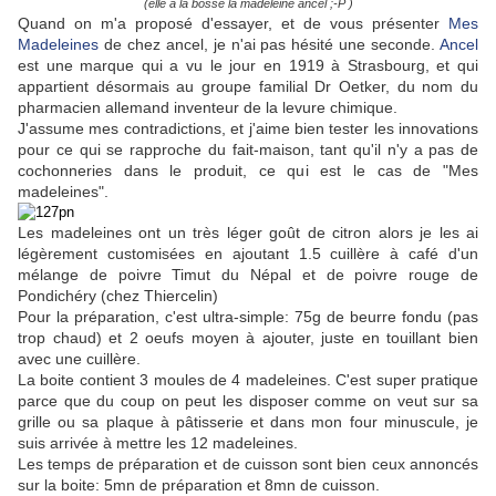
(elle a la bosse la madeleine ancel ;-P )
Quand on m'a proposé d'essayer, et de vous présenter
Mes
Madeleines
de chez ancel, je n'ai pas hésité une seconde.
Ancel
est une marque qui a vu le jour en 1919 à Strasbourg, et qui
appartient désormais au groupe familial Dr Oetker, du nom du
pharmacien allemand inventeur de la levure chimique.
J'assume mes contradictions, et j'aime bien tester les innovations
pour ce qui se rapproche du fait-maison, tant qu'il n'y a pas de
cochonneries dans le produit, ce qui est le cas de "Mes
madeleines".
Les madeleines ont un très léger goût de citron alors je les ai
légèrement customisées en ajoutant 1.5 cuillère à café d'un
mélange de poivre Timut du Népal et de poivre rouge de
Pondichéry (chez Thiercelin)
Pour la préparation, c'est ultra-simple: 75g de beurre fondu (pas
trop chaud) et 2 oeufs moyen à ajouter, juste en touillant bien
avec une cuillère.
La boite contient 3 moules de 4 madeleines. C'est super pratique
parce que du coup on peut les disposer comme on veut sur sa
grille ou sa plaque à pâtisserie et dans mon four minuscule, je
suis arrivée à mettre les 12 madeleines.
Les temps de préparation et de cuisson sont bien ceux annoncés
sur la boite: 5mn de préparation et 8mn de cuisson.