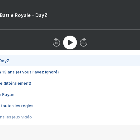
 Battle Royale - DayZ
 DayZ
 a 13 ans (et vous l'avez ignoré)
e (littéralement)
im Rayan
 toutes les règles
s les jeux vidéo
us choquant de Rockstar ? - Le scandale BULLY
e plus moche de Steam