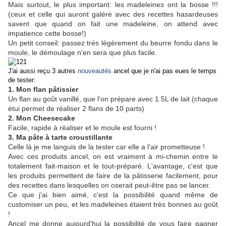
Mais surtout, le plus important: les madeleines ont la bosse !!!
(ceux et celle qui auront galéré avec des recettes hasardeuses
savent que quand on fait une madeleine, on attend avec
impatience cette bosse!)
Un petit conseil: passez très légèrement du beurre fondu dans le
moule, le démoulage n'en sera que plus facile.
J'ai aussi reçu 3 autres
nouveautés
ancel que je n'ai pas eues le temps
de tester:
1. Mon flan pâtissier
Un flan au goût vanillé, que l'on prépare avec 1.5L de lait (chaque
étui permet de réaliser 2 flans de 10 parts)
2. Mon Cheesecake
Facile, rapide à réaliser et le moule est fourni !
3. Ma pâte à tarte croustillante
Celle là je me languis de la tester car elle a l'air prometteuse !
Avec ces produits ancel, on est vraiment à mi-chemin entre le
totalement fait-maison et le tout-préparé. L'avantage, c'est que
les produits permettent de faire de la pâtisserie facilement, pour
des recettes dans lesquelles on oserait peut-être pas se lancer.
Ce que j'ai bien aimé, c'est la possibilité quand même de
customiser un peu, et les madeleines étaient très bonnes au goût
!
Ancel me donne aujourd'hui la possibilité de vous faire gagner