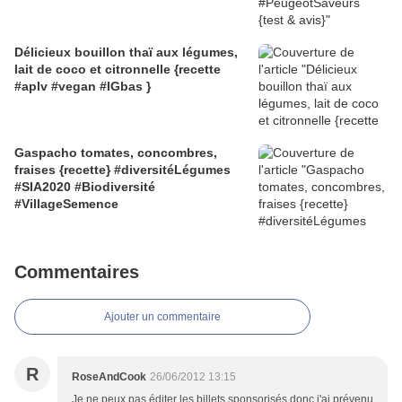
Délicieux bouillon thaï aux légumes,
lait de coco et citronnelle {recette
#aplv #vegan #IGbas }
Gaspacho tomates, concombres,
fraises {recette} #diversitéLégumes
#SIA2020 #Biodiversité
#VillageSemence
Commentaires
Ajouter un commentaire
R
RoseAndCook
26/06/2012 13:15
Je ne peux pas éditer les billets sponsorisés donc j'ai prévenu