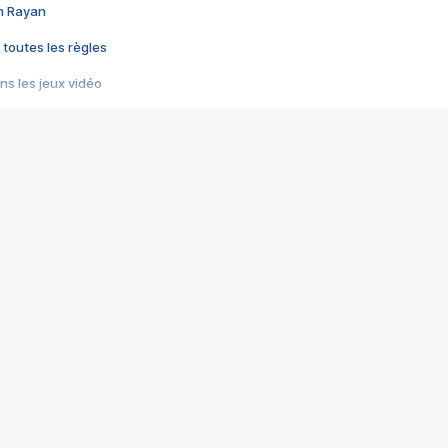
im Rayan
 toutes les règles
s les jeux vidéo
us choquant de Rockstar ? - Le scandale BULLY
e plus moche de Steam
du RÊVE tourne au CAUCHEMAR
pendant 8 heures
it… à tort
umiliés par un jeu vidéo
ire - Final Fantasy 8
ti un empire - Age of Empires
story DOFUS
tard, il crée l'un des pires jeux de tous les temps, MindsEye.