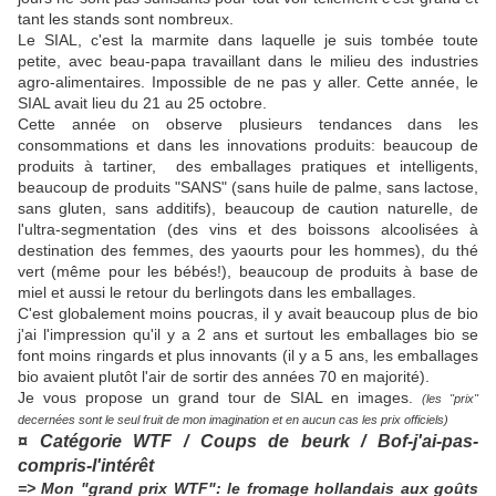
tant les stands sont nombreux.
Le SIAL, c'est la marmite dans laquelle je suis tombée toute
petite, avec beau-papa travaillant dans le milieu des industries
agro-alimentaires. Impossible de ne pas y aller. Cette année, le
SIAL avait lieu du 21 au 25 octobre.
Cette année on observe plusieurs tendances dans les
consommations et dans les innovations produits: beaucoup de
produits à tartiner, des emballages pratiques et intelligents,
beaucoup de produits "SANS" (sans huile de palme, sans lactose,
sans gluten, sans additifs), beaucoup de caution naturelle, de
l'ultra-segmentation (des vins et des boissons alcoolisées à
destination des femmes, des yaourts pour les hommes), du thé
vert (même pour les bébés!), beaucoup de produits à base de
miel et aussi le retour du berlingots dans les emballages.
C'est globalement moins poucras, il y avait beaucoup plus de bio
j'ai l'impression qu'il y a 2 ans et surtout les emballages bio se
font moins ringards et plus innovants (il y a 5 ans, les emballages
bio avaient plutôt l'air de sortir des années 70 en majorité).
Je vous propose un grand tour de SIAL en images.
(les "prix"
decernées sont le seul fruit de mon imagination et en aucun cas les prix officiels)
¤ Catégorie WTF / Coups de beurk / Bof-j'ai-pas-
compris-l'intérêt
=> Mon "grand prix WTF": le fromage hollandais aux goûts