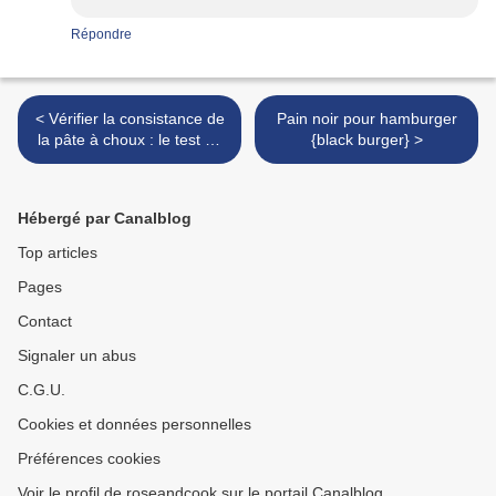
Répondre
< Vérifier la consistance de
Pain noir pour hamburger
la pâte à choux : le test de
{black burger} >
la crête {CAP Pâtissier}
pour éclairs, choux et Cie
Hébergé par Canalblog
Top articles
Pages
Contact
Signaler un abus
C.G.U.
Cookies et données personnelles
Préférences cookies
Voir le profil de roseandcook sur le portail Canalblog