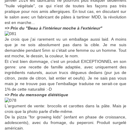
janvier 2014 les fabricants ne pourront plus indiquer seulement
"huile végétale", ce qui n'est de toutes les façons pas très
pratique pour nos amis allergiques. En tout cas, en discutant sur
le salon avec un fabricant de pâtes à tartiner MDD, la révolution
est en marche...
=> Prix du "Beau à l'intérieur moche à l'extérieur"
Je crois que j'ai rarement vu un emballage aussi laid. A moins
que je ne sois absolument pas dans la cible. Je me suis
demandée pendant 5mn si c'était une femme ou un homme. Tout
est moche, le dessin, la couleur, le nom.
Et c'est bien dommage, c'est un produit EXCEPTIONNEL en son
genre: une recette de famille adaptée, avec uniquement des
ingrédients naturels, aucun trucs dégueus dedans (pur jus de
citron, zeste de citron, lait entier et oeufs). Je ne sais pas vous
mais je ne trouve pas que l'emballage traduise ne serait-ce que
1% de cette naturalité :-D
=> Prix du mensonge diététique
L'argument de vente: brocolis et carottes dans la pâte. Mais j
e
crois que la photo parle d'elle-même.
De la pizza "for growing kids" (enfant en phase de croissance,
adolescents), avec du fromage, du peperoni. Produit surgelé
américain.