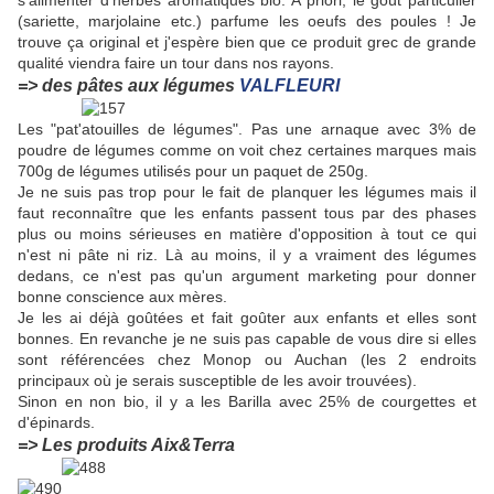
s'alimenter d'herbes aromatiques bio. A priori, le goût particulier
(sariette, marjolaine etc.) parfume les oeufs des poules ! Je
trouve ça original et j'espère bien que ce produit grec de grande
qualité viendra faire un tour dans nos rayons.
=> des pâtes aux légumes
VALFLEURI
Les "pat'atouilles de légumes". Pas une arnaque avec 3% de
poudre de légumes comme on voit chez certaines marques mais
700g de légumes utilisés pour un paquet de 250g.
Je ne suis pas trop pour le fait de planquer les légumes mais il
faut reconnaître que les enfants passent tous par des phases
plus ou moins sérieuses en matière d'opposition à tout ce qui
n'est ni pâte ni riz. Là au moins, il y a vraiment des légumes
dedans, ce n'est pas qu'un argument marketing pour donner
bonne conscience aux mères.
Je les ai déjà goûtées et fait goûter aux enfants et elles sont
bonnes. En revanche je ne suis pas capable de vous dire si elles
sont référencées chez Monop ou Auchan (les 2 endroits
principaux où je serais susceptible de les avoir trouvées).
Sinon en non bio, il y a les Barilla avec 25% de courgettes et
d'épinards.
=> Les produits Aix&Terra