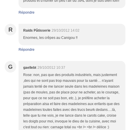
produits et d'humer un peu l'air du SIAL dont je suis bien loin!
Répondre
R
Raids Pâtisserie
29/10/2012 14:02
Enormes, les crêpes au Canigou !!
Répondre
G
gaellebt
29/10/2012 10:37
Rose: non, pas que des produits industriels, mais justement
,des qui ne sont pas trop mauvais pour la santé.... n'ayant
jamais tenté de me lancer seule dans les madeleines maison
(pas de moules, pas de place pour ne acheter, as le courage,
peur que ce ne soit pas bon, etc..), je préfère acheter la
préparation alsa et faire des madeleines aux enfants que des
madeleines toutes faites avec des trucs beurk dedans.....là,
telle que tu me vois, je me lance dans le carots cake, croise
les doigts pour moi, invoque le dieu de la cuisine, avec moi
c'est tout ou rien: carnage total ou <br /> <br /> délice :)