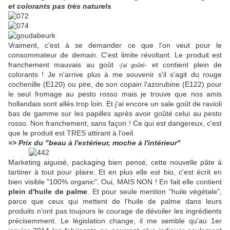
et colorants pas très naturels
Vraiment, c'est à se demander ce que l'on veut pour le
consommateur de demain. C'est limite révoltant. Le produit est
franchement mauvais au goût
et contient plein de
-j'ai goûté-
colorants ! Je n'arrive plus à me souvenir s'il s'agit du rouge
cochenille (E120) ou pire, de son copain l'azorubine (E122) pour
le seul fromage au pesto rosso mais je trouve que nos amis
hollandais sont allés trop loin. Et j'ai encore un sale goût de ravioli
bas de gamme sur les papilles après avoir goûté celui au pesto
rosso. Non franchement, sans façon ! Ce qui est dangereux, c'est
que le produit est TRES attirant à l'oeil.
=> Prix du "beau à l'extérieur, moche à l'intérieur"
Marketing aiguisé, packaging bien pensé, cette nouvelle pâte à
tartiner à tout pour plaire. Et en plus elle est bio, c'est écrit en
bien visible "100% organic". Oui, MAIS NON ! En fait elle contient
plein d'huile de palme
. Et pour seule mention "huile végétale",
parce que ceux qui mettent de l'huile de palme dans leurs
produits n'ont pas toujours le courage de dévoiler les ingrédients
précisemment. Le législation change, il me semble qu'au 1er