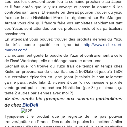
Les récoltes devraient avoir lieu la semaine prochaine au Japon
et il faut après que le yuzu voyage et passe la douane & les
contrôles sanitaires. Et ensuite on devrait pouvoir trouver du yuzu
frais sur le site Nishikidori Market et également sur BienManger.
Autant vous dire qu'il faudra faire vos emplettes rapidement tant
ces Yuzus sont attendus par les professionnels et les particuliers
passionnés.
En attendant vous pouvez trouver des produits dérivés du Yuzu
de très bonne qualité en ligne ici:
http://www.nishikidori-
market.com/
J'ai notamment gouté la poudre de Yuzu et contrairement à celle
de l'Issé Workshop, elle ne dégage aucune amertume.
Sachant que l'on trouve du Yuzu frais de temps en temps chez
Kioko en provenance de chez Bachès à 50€/kilo et jusqu'à 150€
sur certaines épiceries en ligne (dont je tairais le nom tellement
ça me parait exhorbitant), v
ivement que l'on connaisse le prix de
vente grand public proposé par Nishikidori (par 3kg minimum, ça
tente 2 autres parisiennes avec moi ?)
=> des oeufs bio grecques aux saveurs particulières
de chez
BioDeli
Typiquement le produit que je regrette de ne pas pouvoir
trouver/goûter en France. Des oeufs de poules bio incitées à aller