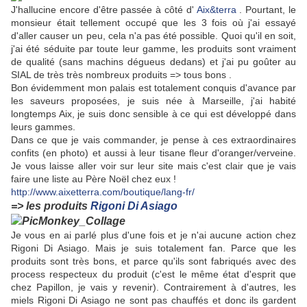
J'hallucine encore d'être passée à côté d'
Aix&terra
. Pourtant, le
monsieur était tellement occupé que les 3 fois où j'ai essayé
d'aller causer un peu, cela n'a pas été possible. Quoi qu'il en soit,
j'ai été séduite par toute leur gamme, les produits sont vraiment
de qualité (sans machins dégueus dedans) et j'ai pu goûter au
SIAL de très très nombreux produits => tous bons .
Bon évidemment mon palais est totalement conquis d'avance par
les saveurs proposées, je suis née à Marseille, j'ai habité
longtemps Aix, je suis donc sensible à ce qui est développé dans
leurs gammes.
Dans ce que je vais commander, je pense à ces extraordinaires
confits (en photo) et aussi à leur tisane fleur d'oranger/verveine.
Je vous laisse aller voir sur leur site mais c'est clair que je vais
faire une liste au Père Noël chez eux !
http://www.aixetterra.com/boutique/lang-fr/
=> les produits
Rigoni Di Asiago
Je vous en ai parlé plus d'une fois et je n'ai aucune action chez
Rigoni Di Asiago. Mais je suis totalement fan. Parce que les
produits sont très bons, et parce qu'ils sont fabriqués avec des
process respecteux du produit (c'est le même état d'esprit que
chez Papillon, je vais y revenir). Contrairement à d'autres, les
miels Rigoni Di Asiago ne sont pas chauffés et donc ils gardent