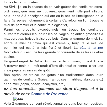
toutes leurs propriétés.
Au SIAL, j'ai eu la chance de pouvoir goûter des confitures extra-
ordinaires, que vous ne trouverez quasiment nulle part ailleurs,
sauf dans 2-3 enseignes qui ont eu le nez et l'intelligence de le
faire (je pense notamment à certains Carrefour où l'on trouve le
miel de pommier et la confiture d'églantier).
Parmi les produits exceptionnels, on trouve les confitures
suivantes: cornouilles, prunelles sauvages, églantier, groseilles à
maquereaux, fraises-fraise des bois. Dans la gamme de miel, j'ai
adoré le miel de thym qui est crémeux, toujours le miel de
pommier qui est à la fois fruité et fleuri. La
pâte à tartiner
Nocciolata qui est une très grande concurrente de sa très célèbre
copine.
Un grand regret: le Dolce Di ou sucre de pommes, qui est difficile
à trouver mais qui mériterait d'être distribué et connu, c'est une
vraie pépite au niveau du goût.
Bon après, on trouve les goûts plus traditionnels dans leurs
gammes de confiture (fraise, framboises, myrtilles, abricots etc.)
et de miel (sapin, acacia, ecalyptus, etc.).
=> Les nouvelles gammes au sirop d'agave et à la
stevia de chez
Comtes de Provence
Voilà 2 gammes qui sont révolutionnaires dans leur composition.