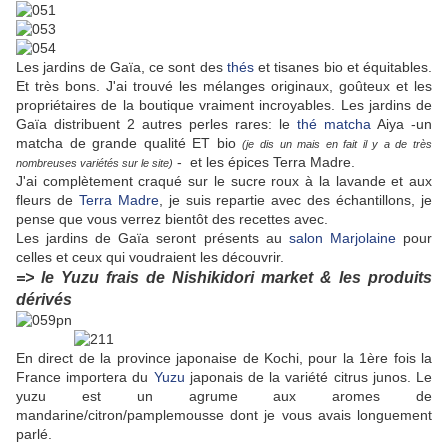
Les jardins de Gaïa, ce sont des
thés
et tisanes bio et équitables.
Et très bons. J'ai trouvé les mélanges originaux, goûteux et les
propriétaires de la boutique vraiment incroyables. Les jardins de
Gaïa distribuent 2 autres perles rares: le
thé matcha
Aiya -un
matcha de grande qualité ET bio
(je dis un mais en fait il y a de très
- et les épices Terra Madre.
nombreuses variétés sur le site)
J'ai complètement craqué sur le sucre roux à la lavande et aux
fleurs de
Terra Madre
, je suis repartie avec des échantillons, je
pense que vous verrez bientôt des recettes avec.
Les jardins de Gaïa seront présents au
salon Marjolaine
pour
celles et ceux qui voudraient les découvrir.
=> le Yuzu frais de Nishikidori market & les produits
dérivés
En direct de la province japonaise de Kochi, pour la 1ère fois la
France importera du
Yuzu
japonais de la variété citrus junos. Le
yuzu est un agrume aux aromes de
mandarine/citron/pamplemousse dont je vous avais longuement
parlé.