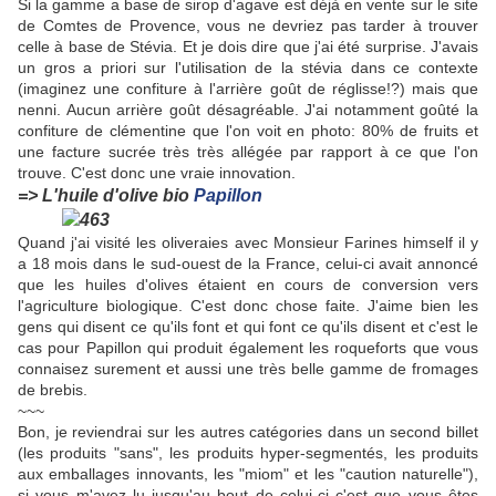
Si la gamme a base de sirop d'agave est déjà en vente sur le site
de Comtes de Provence, vous ne devriez pas tarder à trouver
celle à base de Stévia. Et je dois dire que j'ai été surprise. J'avais
un gros a priori sur l'utilisation de la stévia dans ce contexte
(imaginez une confiture à l'arrière goût de réglisse!?) mais que
nenni. Aucun arrière goût désagréable. J'ai notamment goûté la
confiture de clémentine que l'on voit en photo: 80% de fruits et
une facture sucrée très très allégée par rapport à ce que l'on
trouve. C'est donc une vraie innovation.
=> L'huile d'olive bio
Papillon
Quand j'ai visité les oliveraies avec Monsieur Farines himself il y
a 18 mois dans le sud-ouest de la France, celui-ci avait annoncé
que les huiles d'olives étaient en cours de conversion vers
l'agriculture biologique. C'est donc chose faite. J'aime bien les
gens qui disent ce qu'ils font et qui font ce qu'ils disent et c'est le
cas pour Papillon qui produit également les roqueforts que vous
connaisez surement et aussi une très belle gamme de fromages
de brebis.
~~~
Bon, je reviendrai sur les autres catégories dans un second billet
(les produits "sans", les produits hyper-segmentés, les produits
aux emballages innovants, les "miom" et les "caution naturelle"),
si vous m'avez lu jusqu'au bout de celui-ci c'est que vous êtes