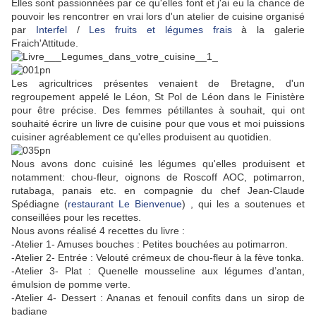
Elles sont passionnées par ce qu'elles font et j'ai eu la chance de
pouvoir les rencontrer en vrai lors d'un atelier de cuisine organisé
par
Interfel
/
Les fruits et légumes frais
à la galerie
Fraich'Attitude.
Les agricultrices présentes venaient de Bretagne, d'un
regroupement appelé le Léon, St Pol de Léon dans le Finistère
pour être précise. Des femmes pétillantes à souhait, qui ont
souhaité écrire un livre de cuisine pour que vous et moi puissions
cuisiner agréablement ce qu'elles produisent au quotidien.
Nous avons donc cuisiné les légumes qu'elles produisent et
notamment: chou-fleur, oignons de Roscoff AOC, potimarron,
rutabaga, panais etc. en compagnie du chef Jean-Claude
Spédiagne (
restaurant Le Bienvenue
) , qui les a soutenues et
conseillées pour les recettes.
Nous avons réalisé 4 recettes du livre :
-Atelier 1- Amuses bouches : Petites bouchées au potimarron.
-Atelier 2- Entrée : Velouté crémeux de chou-fleur à la fève tonka.
-Atelier 3- Plat : Quenelle mousseline aux légumes d’antan,
émulsion de pomme verte.
-Atelier 4- Dessert : Ananas et fenouil confits dans un sirop de
badiane