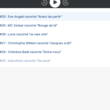
#30 : Eve Angeli raconte "Avant de partir"
#29 : MC Solaar raconte "Bouge de là"
28 : Lorie raconte "Je vais vite"
#27 : Christophe Willem raconte "Jacques a dit"
#26 : Chimène Badi raconte "Entre nous"
#25 : Indochine raconte "3e sexe"
#24 : Zaho raconte "C'est chelou"
#23 : Patrick Bruel raconte "Au café des délices"
#22 : Kyo raconte "Le chemin"
#21 : Nolwenn Leroy raconte "Cassé"
#20 : Patrick Hernandez raconte "Born to be alive"