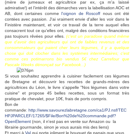
(mère de jumeaux et agricultrice par ex, ça m'a laissé
admirative!) et l'intérêt des démarches vers la labellisation AOC et
AB, dont certaines comme
l'oignon de Roscoff
nous ont été
contées avec passion. J'ai vraiment envie d'aller les voir dans le
Finistère maintenant, et voir ce travail de la terre auquel elles
consacrent tout ce qu'elles ont, malgré des conditions financières
pas toujours rêvées pour elles.
(c'est un paradoxe quand même
que d'avoir des agriculteurs qui ont de faibles revenus et des
consommateurs qui paient cher leurs légumes, il y a quelque
chose qui doit clocher dans les systèmes intermédiaires; c'est
comme ces potimarrons bio vendus 5€ chez Carrefour que
Pascale Weeks dénonçait sur Facebook...)
Si vous souhaitez apprendre à cuisiner facilement ces légumes
de Bretagne et découvrir les recettes de grands-mères des
agricultrices du Léon, le livre s'appelle "Nos légumes dans votre
cuisine" et propose 45 belles recettes, sous un format très
pratique de chevalet, pour 10€, frais de ports compris.
Bon de
commande:
http://www.savourezlabretagne.com/ca1/PJ.nsf/TEC
HPJPARCLEF/17265/$File/Bon%20de%20commande.pdf?
OpenElement
(non, il n'est pas en vente sur Amazon ou la
librairie gourmande, sinon je vous aurais mis des liens)
Et merci à
Val
qui porte joliment le bouquet de panais que vous