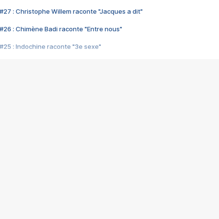
#27 : Christophe Willem raconte "Jacques a dit"
#26 : Chimène Badi raconte "Entre nous"
#25 : Indochine raconte "3e sexe"
#24 : Zaho raconte "C'est chelou"
#23 : Patrick Bruel raconte "Au café des délices"
#22 : Kyo raconte "Le chemin"
#21 : Nolwenn Leroy raconte "Cassé"
#20 : Patrick Hernandez raconte "Born to be alive"
#19 : Lorie raconte "Près de moi"
#18 : Michael Jones raconte "A nos actes manqués" (avec Jean-Jacque
#17 : Khaled raconte "Aïcha"
#16 : Corneille raconte "Parce qu'on vient de loin"