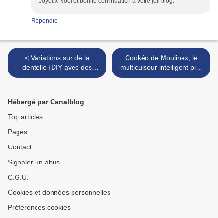
Joyeux Noël et bonne continuation à votre joli blog.
Répondre
< Variations sur de la
Cookéo de Moulinex, le
dentelle {DIY avec des
multicuiseur intelligent pire
napperons pour faire des
que bien ! {tested for you}
paquets cadeaux}
Recette de poulet riz
cantonnais >
Hébergé par Canalblog
Top articles
Pages
Contact
Signaler un abus
C.G.U.
Cookies et données personnelles
Préférences cookies