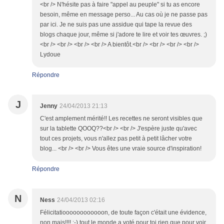
<br /> N'hésite pas à faire "appel au peuple" si tu as encore
besoin, même en message perso... Au cas où je ne passe pas
par ici. Je ne suis pas une assidue qui tape la revue des
blogs chaque jour, même si j'adore te lire et voir tes œuvres. ;)
<br /> <br /> <br /> <br /> A bientôt.<br /> <br /> <br /> <br />
Lydoue
Répondre
J
Jenny
24/04/2013 21:13
C'est amplement mérité!! Les recettes ne seront visibles que
sur la tablette QOOQ??<br /> <br /> J'espère juste qu'avec
tout ces projets, vous n'allez pas petit à petit lâcher votre
blog... <br /> <br /> Vous êtes une vraie source d'inspiration!
Répondre
N
Ness
24/04/2013 02:16
Félicitatioooooooooooon, de toute façon c'était une évidence,
non mais!!!! ;-) tout le monde a voté pour toi rien que pour voir