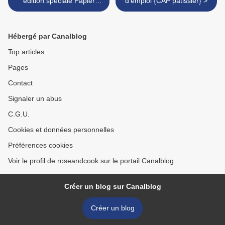
édition spéciale Papier
d'emploi {CAP pâtissier} >
Tigre, un vrai trésor ! {+ 1
thé box à gagner dedans}
Hébergé par Canalblog
Top articles
Pages
Contact
Signaler un abus
C.G.U.
Cookies et données personnelles
Préférences cookies
Voir le profil de roseandcook sur le portail Canalblog
Créer un blog sur Canalblog
Créer un blog