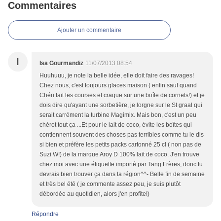
Commentaires
Ajouter un commentaire
I
Isa Gourmandiz
11/07/2013 08:54
Huuhuuu, je note la belle idée, elle doit faire des ravages!
Chez nous, c'est toujours glaces maison ( enfin sauf quand
Chéri fait les courses et craque sur une boîte de cornets!) et je
dois dire qu'ayant une sorbetière, je lorgne sur le St graal qui
serait carrément la turbine Magimix. Mais bon, c'est un peu
chérot tout ça ...Et pour le lait de coco, évite les boîtes qui
contiennent souvent des choses pas terribles comme tu le dis
si bien et préfère les petits packs cartonné 25 cl ( non pas de
Suzi W!) de la marque Aroy D 100% lait de coco. J'en trouve
chez moi avec une étiquette importé par Tang Frères, donc tu
devrais bien trouver ça dans ta région^^- Belle fin de semaine
et très bel été ( je commente assez peu, je suis plutôt
débordée au quotidien, alors j'en profite!)
Répondre