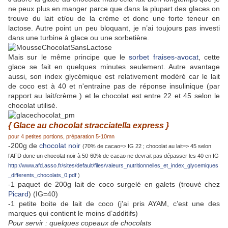
ne peux plus en manger parce que dans la plupart des glaces on
trouve du lait et/ou de la crème et donc une forte teneur en
lactose. Autre point un peu bloquant, je n’ai toujours pas investi
dans une turbine à glace ou une sorbetière.
Mais sur le même principe que le
sorbet fraises-avocat
, cette
glace se fait en quelques minutes seulement. Autre avantage
aussi, son index glycémique est relativement modéré car le lait
de coco est à 40 et n'entraine pas de réponse insulinique (par
rapport au lait/crème ) et le chocolat est entre 22 et 45 selon le
chocolat utilisé.
{ Glace au chocolat stracciatella express }
pour 4 petites portions, préparation 5-10mn
-200g de
chocolat noir
(70% de cacao=> IG 22 ; chocolat au lait=> 45 selon
l’AFD donc un chocolat noir à 50-60% de cacao ne devrait pas dépasser les 40 en IG
http://www.afd.asso.fr/sites/default/files/valeurs_nutritionnelles_et_index_glycemiques
_differents_chocolats_0.pdf
)
-1 paquet de 200g lait de coco surgelé en galets (trouvé chez
Picard
) (IG=40)
-1 petite boite de lait de coco (j’ai pris AYAM, c’est une des
marques qui contient le moins d’additifs)
Pour servir : quelques copeaux de chocolats