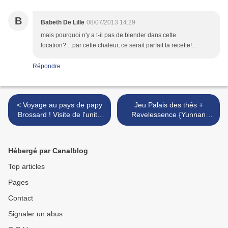
B
Babeth De Lille
08/07/2013 14:29
mais pourquoi n'y a t-il pas de blender dans cette
location?....par cette chaleur, ce serait parfait ta recette!....
Répondre
< Voyage au pays de papy
Jeu Palais des thés +
Brossard ! Visite de l'unité
Revelessence {Yunnan
de production de Pithiviers.
impérial+Darjeeling
Margaret's hope+ 1 coffret
infusion huiles essentielles
Hébergé par Canalblog
à gagner} >
Top articles
Pages
Contact
Signaler un abus