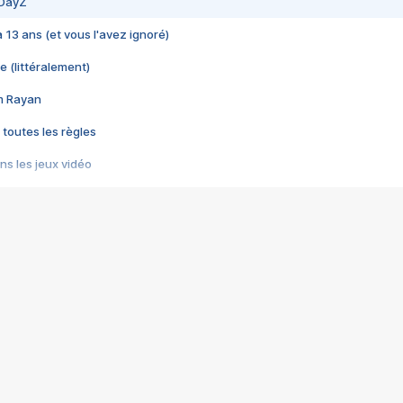
 DayZ
 a 13 ans (et vous l'avez ignoré)
e (littéralement)
im Rayan
 toutes les règles
s les jeux vidéo
us choquant de Rockstar ? - Le scandale BULLY
e plus moche de Steam
du RÊVE tourne au CAUCHEMAR
pendant 8 heures
it… à tort
umiliés par un jeu vidéo
ire - Final Fantasy 8