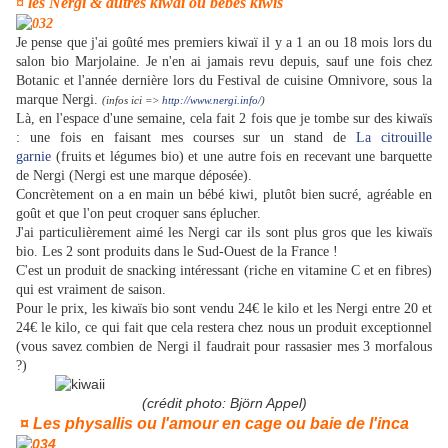
¤ les Nergi & autres kiwaï ou bébés kiwis
Je pense que j'ai goûté mes premiers kiwaï il y a 1 an ou 18 mois lors du
salon bio Marjolaine. Je n'en ai jamais revu depuis, sauf une fois chez
Botanic et l'année dernière lors du Festival de cuisine Omnivore, sous la
marque Nergi.
(infos ici =>
http://www.nergi.info/
)
Là, en l'espace d'une semaine, cela fait 2 fois que je tombe sur des kiwaïs
: une fois en faisant mes courses sur un stand de
La citrouille
garnie
(fruits et légumes bio) et une autre fois en recevant une barquette
de Nergi (Nergi est une marque déposée).
Concrètement on a en main un bébé kiwi, plutôt bien sucré, agréable en
goût et que l'on peut croquer sans éplucher.
J'ai particulièrement aimé les Nergi car ils sont plus gros que les kiwaïs
bio. Les 2 sont produits dans le Sud-Ouest de la France !
C'est un produit de snacking intéressant (riche en vitamine C et en fibres)
qui est vraiment de saison.
Pour le prix, les kiwaïs bio sont vendu 24€ le kilo et les Nergi entre 20 et
24€ le kilo, ce qui fait que cela restera chez nous un produit exceptionnel
(vous savez combien de Nergi il faudrait pour rassasier mes 3 morfalous
?)
(crédit photo: Björn Appel)
¤ Les physallis ou l'amour en cage ou baie de l'inca