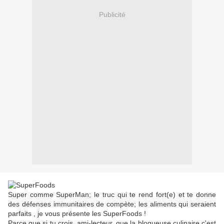
Publicité
Super comme SuperMan; le truc qui te rend fort(e) et te donne
des défenses immunitaires de compète; les aliments qui seraient
parfaits , je vous présente les SuperFoods !
Parce que si tu crois, ami-lecteur, que la blogueuse culinaire c'est