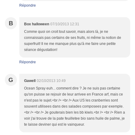
Répondre
B
Box halloween
07/10/2013 12:31
Comme quoi on croit tout savoir, mais alors là, je ne
connaissais pas certains de ses fruits, ni même la notion de
superfruit! Il ne me manque plus qu'à me faire une petite
séance dégustation!
Répondre
G
Gawell
02/10/2013 10:49
Ocean Spray euh... comment dire ? Je ne suis pas certaine
qu'on puisse se rejouir de leur arrivee en France arf, mais ce
n'est pas le sujet.<br /> <br /> Aux US les cranberries sont
souvent utilisees dans des salades composees par exemple.
<br /> <br /> Je gouterais bien les bb kiwis.<br /> <br /> Rien a
voir j'ai trouve de la pate feuilletee bio sans huile de palme, je
te laisse deviner qui est le vainqueur.