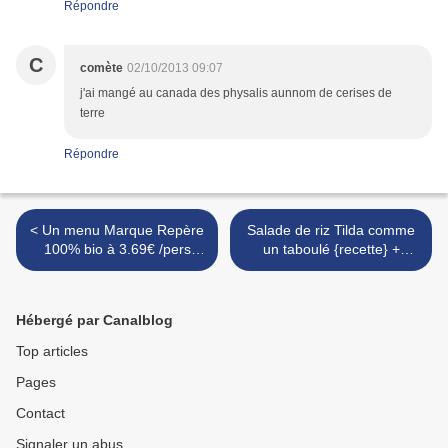
Répondre
C
comète
02/10/2013 09:07
j'ai mangé au canada des physalis aunnom de cerises de
terre
Répondre
< Un menu Marque Repère
Salade de riz Tilda comme
100% bio à 3.69€ /pers
un taboulé {recette} +
{trifle crème de chèvre-
journée Marmiton >
tomate, maïsotto crémeux-
truite fumée, clafoutis
Hébergé par Canalblog
biscuité }
Top articles
Pages
Contact
Signaler un abus