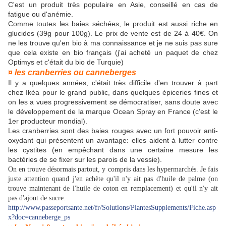
C'est un produit très populaire en Asie, conseillé en cas de
fatigue ou d'anémie.
Comme toutes les baies séchées, le produit est aussi riche en
glucides (39g pour 100g). Le prix de vente est de 24 à 40€. On
ne les trouve qu'en bio à ma connaissance et je ne suis pas sure
que cela existe en bio français (j'ai acheté un paquet de chez
Optimys et c'était du bio de Turquie)
¤ les cranberries ou canneberges
Il y a quelques années, c'était très difficile d'en trouver à part
chez Ikéa pour le grand public, dans quelques épiceries fines et
on les a vues progressivement se démocratiser, sans doute avec
le développement de la marque Ocean Spray en France (c'est le
1er producteur mondial).
Les cranberries sont des baies rouges avec un fort pouvoir anti-
oxydant qui présentent un avantage: elles aident à lutter contre
les cystites (en empêchant dans une certaine mesure les
bactéries de se fixer sur les parois de la vessie).
On en trouve désormais partout, y compris dans les hypermarchés. Je fais
juste attention quand j'en achète qu'il n'y ait pas d'huile de palme (on
trouve maintenant de l'huile de coton en remplacement) et qu'il n'y ait
pas d'ajout de sucre.
http://www.passeportsante.net/fr/Solutions/PlantesSupplements/Fiche.asp
x?doc=canneberge_ps