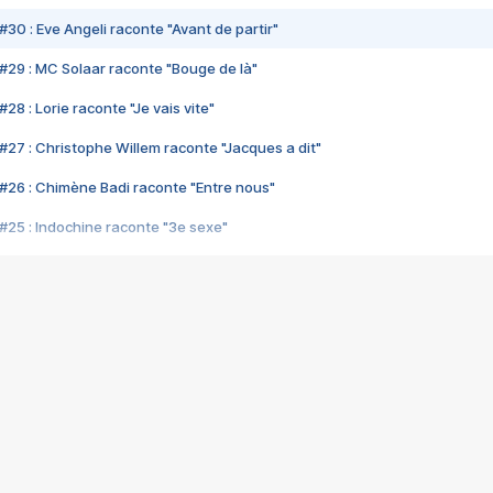
#30 : Eve Angeli raconte "Avant de partir"
#29 : MC Solaar raconte "Bouge de là"
28 : Lorie raconte "Je vais vite"
#27 : Christophe Willem raconte "Jacques a dit"
#26 : Chimène Badi raconte "Entre nous"
#25 : Indochine raconte "3e sexe"
#24 : Zaho raconte "C'est chelou"
#23 : Patrick Bruel raconte "Au café des délices"
#22 : Kyo raconte "Le chemin"
#21 : Nolwenn Leroy raconte "Cassé"
#20 : Patrick Hernandez raconte "Born to be alive"
#19 : Lorie raconte "Près de moi"