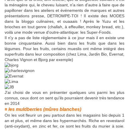
la ménagère qui, le cheveu luisant, n'a rien d'autre à faire que de
papilloner dans les ateliers et événements de marques et autres
présentations presse, DETROMPE-TOI ! Il existe des MODES
dans la bloggo culinaires, et ouaaais ! Après le Yuzu et les
brioches en tout genre (challah, à effeuiller, monkey bread, etc.),
voilà une mode venue d'outre-atlantique: les Super-Foods.
Il n'y a pas de liste réglementaire à ce jour mais il en existe une
bonne cinquantaine. Aussi bien dans les fruits que dans les
légumes. Pour les fruits, certains mueslis ont même intégré des
superfruits dans leur composition (chez Lima, Jardin Bio, Evernat,
Charles Vignon et Bjorg par exemple)
J'ai choisi de vous en présenter quelques uns parmi les plus
connus, ceux dont on sent qu'ils pourraient devenir très tendance
en 2014
¤ les muldberries (mûres blanches)
On les voit fleurir un peu partout dans les magasins bio depuis 1
an et plus, et même dans les hypermarchés. Riche en revestarol
(anti-oxydant), en zinc et fer, ce sont les fruits du murier à soie.