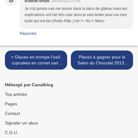
B
BulledeTemps
18/10/2013 13:55
Je n'ai jamais osé me lancer dans la déco de gâteau mais tes
explications ont l'air très clair alors je vais tenter pour ma mini
bulle qui est fan d'hello Kitty ;)<br /> <br /> Merci
Répondre
< Glaces en trompe-l'oeil:
Places à gagner pour le
cupcakes en cornet sans
Salon du Chocolat 2013 !
cuisson {tuto}
{jeu} >
Hébergé par Canalblog
Top articles
Pages
Contact
Signaler un abus
C.G.U.