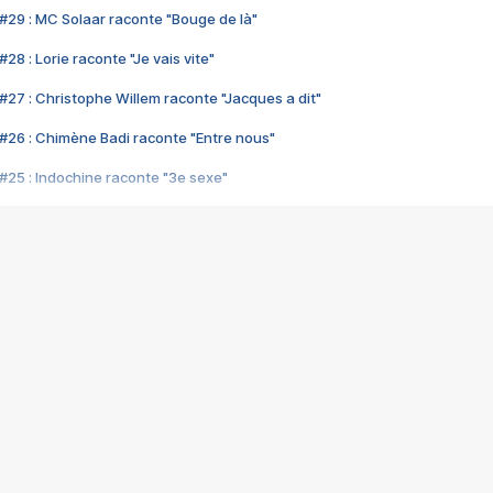
#29 : MC Solaar raconte "Bouge de là"
28 : Lorie raconte "Je vais vite"
#27 : Christophe Willem raconte "Jacques a dit"
#26 : Chimène Badi raconte "Entre nous"
#25 : Indochine raconte "3e sexe"
#24 : Zaho raconte "C'est chelou"
#23 : Patrick Bruel raconte "Au café des délices"
#22 : Kyo raconte "Le chemin"
#21 : Nolwenn Leroy raconte "Cassé"
#20 : Patrick Hernandez raconte "Born to be alive"
#19 : Lorie raconte "Près de moi"
#18 : Michael Jones raconte "A nos actes manqués" (avec Jean-Jacque