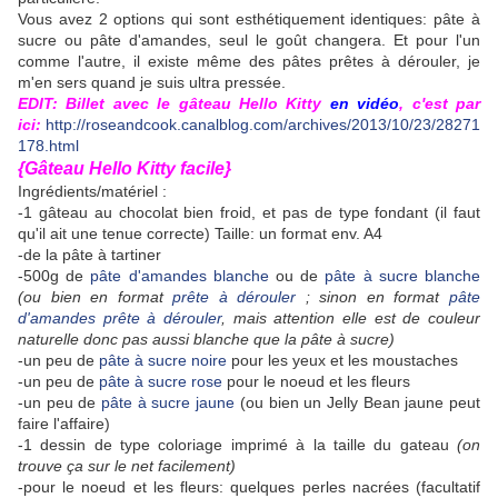
Vous avez 2 options qui sont esthétiquement identiques: pâte à
sucre ou pâte d'amandes, seul le goût changera. Et pour l'un
comme l'autre, il existe même des pâtes prêtes à dérouler, je
m'en sers quand je suis ultra pressée.
EDIT: Billet avec le gâteau Hello Kitty
en vidéo
, c'est par
ici:
http://roseandcook.canalblog.com/archives/2013/10/23/28271
178.html
{Gâteau Hello Kitty facile}
Ingrédients/matériel :
-1 gâteau au chocolat bien froid, et pas de type fondant (il faut
qu'il ait une tenue correcte) Taille: un format env. A4
-de la pâte à tartiner
-500g de
pâte d'amandes blanche
ou de
pâte à sucre blanche
(ou bien en format
prête à dérouler
; sinon en format
pâte
d'amandes prête à dérouler
, mais attention elle est de couleur
naturelle donc pas aussi blanche que la pâte à sucre)
-un peu de
pâte à sucre noire
pour les yeux et les moustaches
-un peu de
pâte à sucre rose
pour le noeud et les fleurs
-un peu de
pâte à sucre jaune
(ou bien un Jelly Bean jaune peut
faire l'affaire)
-1 dessin de type coloriage imprimé à la taille du gateau
(on
trouve ça sur le net facilement)
-pour le noeud et les fleurs: quelques perles nacrées (facultatif