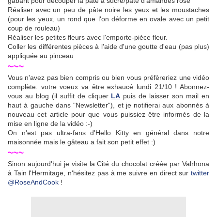
gabarit pour découper la pâte à sucre/pâte d'amandes rose
Réaliser avec un peu de pâte noire les yeux et les moustaches
(pour les yeux, un rond que l'on déforme en ovale avec un petit
coup de rouleau)
Réaliser les petites fleurs avec l'emporte-pièce fleur.
Coller les différentes pièces à l'aide d'une goutte d'eau (pas plus)
appliquée au pinceau
~~~
Vous n'avez pas bien compris ou bien vous préfèreriez une vidéo
complète: votre voeux va être exhaucé lundi 21/10 ! Abonnez-
vous au blog (il suffit de cliquer
LA
puis de laisser son mail en
haut à gauche dans "Newsletter"), et je notifierai aux abonnés à
nouveau cet article pour que vous puissiez être informés de la
mise en ligne de la vidéo :-)
On n'est pas ultra-fans d'Hello Kitty en général dans notre
maisonnée mais le gâteau a fait son petit effet :)
~~~
Sinon aujourd'hui je visite la Cité du chocolat créée par Valrhona
à Tain l'Hermitage, n'hésitez pas à me suivre en direct sur
twitter
@RoseAndCook
!