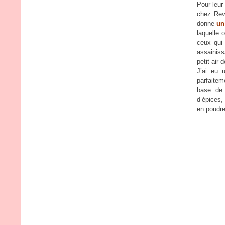
Pour leur 
chez Rev
donne
un
laquelle 
ceux qui 
assainiss
petit air 
J’ai eu u
parfaitem
base de 
d’épices,
en poudre