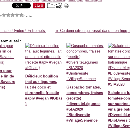
 ?
0 vote
Fraisier facile ! {vidéo ! Entremets à base de génoise / fruits / crème mousseline }
erez aussi :
n pour
e lin de
Délicieux bouillon
tSaveurs
thaï aux légumes,
vis}
lait de coco et
Gaspacho tomates,
citronnelle {recette
concombres, fraises
Salade de fr
#aplv #vegan #IGbas
{recette}
tomates-co
}
#diversitéLégumes
sur sucrine 
#SIA2020
vinaigre ba
#Biodiversité
#DiversitéL
#VillageSemence
#BioDiversit
#VillageSe