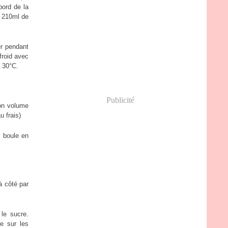
bord de la
r 210ml de
er pendant
froid avec
t 30°C.
Publicité
son volume
u frais)
e boule en
à côté par
le sucre.
e sur les