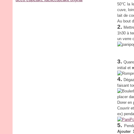
50°C la l
cuve, loi
lait de c
Au bout d
2.
Mettre
1h30 à te
un verre 
3.
Quand 
initial et
m
4.
Dégaze
faisant to
placer da
Dorer en 
Couvrir e
ex) penda
5.
Pendan
Ajouter 