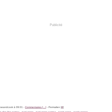
Publicité
oseandcook à 09:01 -
Commentaires [
…
]
- Permalien [
#
]
he des iles samoa
,
pani popo
,
pani popo samoa
,
panis popo
,
panis popos