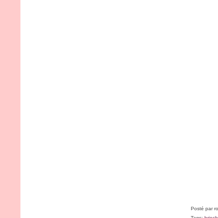
Posté par r
Tags:
brioc