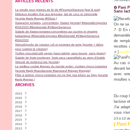
ARTICLES RÉCENTS
✿ Pani P
Le moulin pour graines de lin de #PeugeotSaveurs {test & avis}
Sans lac
Délicieux bouillon thaï aux légumes, lait de coco et citronnelle
{recette #aplv #vegan #IGbas }
Gaspacho tomates, concombres, fraises {recette} #diversitéLégumes
On ne se 
#SIA2020 #Biodiversité #VillageSemence
?
:D En re
Salade de fraises-tomates-concombres sur sucrine et vinaigre
demandée 
balsamique #DiversitéLégumes #BioDiversité #VillageSemence
#SIA2020
de rempl
Velouté/purée de cresson crû et pommes de terre {recette + idées
recettes 
pour cuisiner le cresson}
♬)
pardo
Truffes chocolat/café vegan {sans lait/plv, sans beurre, sans gluten}
Salade de fruits exotiques, fruits secs caramélisés au sirop d'érable
Velouté de butternut bio {recette}
Au cas où
Le meilleur cookie #vegan du monde entier: cookies choco-noisettes
devant le
{recette #aplv #sanslactose #sansoeuf #vegan #veggie}
avec une
Pâte à tartiner choco-noisettes qui ne fige pas béton au frigo {recette
moultes va
#aplv #vegan }
ARCHIVES
2023
Du coup l
2020
Novembre
(2)
lactose e
2019
Avril
(1)
J'ai adapt
2018
Février
Décembre
(1)
(2)
2017
Janvier
Novembre
Décembre
(1)
(1)
(1)
vous n'en
2016
Septembre
Septembre
Décembre
(9)
(1)
(1)
1/3 à 1/2 de
2015
Août
Juillet
Novembre
Décembre
(1)
(1)
(4)
(30)
{ Pani 
2014
Juillet
Juin
Octobre
Novembre
Décembre
(1)
(1)
(5)
(18)
(13)
2013
Mai
Mars
Septembre
Octobre
Novembre
Décembre
(1)
(2)
(6)
(9)
(28)
(4)