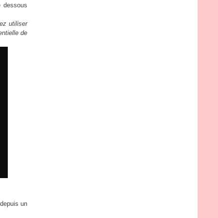
le dessous
z utiliser
ntielle de
 depuis un