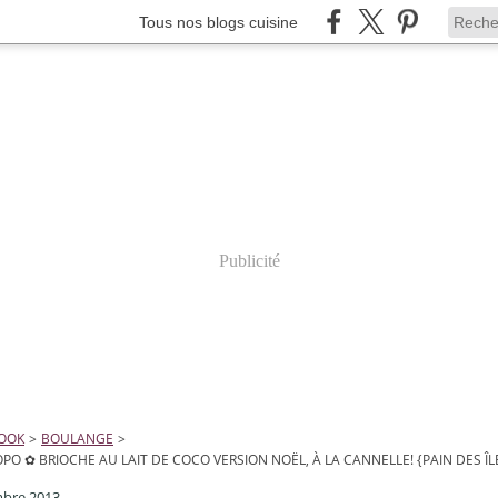
Tous nos blogs cuisine
Publicité
COOK
>
BOULANGE
>
OPO ✿ BRIOCHE AU LAIT DE COCO VERSION NOËL, À LA CANNELLE! {PAIN DES Î
bre 2013