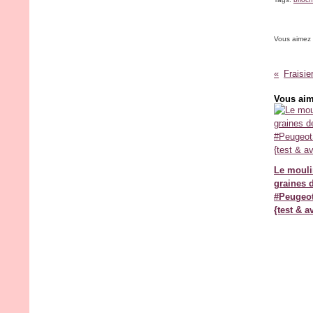
Vous aimez
Vous aim
Le mouli
graines d
#Peugeo
{test & a