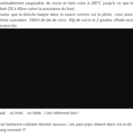
ventuellement saupoudrer de sucre et faire cuire à 180°C jusqu'à ce que 
 doré (30 à 40mn selon la puissance du four)
oulez que la brioche baigne dans la sauce comme sur la photo, vous pouve
rtions suivantes: 190ml de lait de coco, 50g de sucre et 2 gouttes d'huile esse
écorce bio
ud... ou froid... ou tiède...c'est tellement bon !
vrai fantasme culinaire dument assouvi, ces pani popo étaient dans ma to-do
 long moment !!!