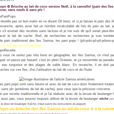
opo ✿ Brioche au lait de coco version Noël, à la cannelle! {pain des île
tose, sans oeufs & sans plv !
réveille pas un bon matin en ce disant
Oh tiens, et si je faisais le pain des 
vanche, après avoir fait un nombre incalculable de fois du pain au lait, 
s'il existait des recettes sans lactose et je me suis dit qu'il serait peut-êtr
acer le lait de vache. Bref, de recherches en recherches je suis tombé
de pain traditionnel des îles Samoa, les pani popo ! (pô-polo-pô-pô-pôooo-
n, je n'ai pas pu m'empêcher
 vous ne seriez pas très bons en géographie, les îles Samoa, ce n'est pa
quel on passe par hasard: c'est en plein Océanie, et ça ressemble au paradis
 eau turquoise et des plages de sable blanc. En revanche, il ne doit pa
ches sur ces îles, d'où l'utilisation du lait de coco et de l'huile.
es pani popo sont sans beurre et avec du lait de coco donc finalement total
t sans plv (protéines de lait de vache), pour ceux que la précision concerne.
é une recette traditionnelle et je l'ai réalisée avec de la levure de boulanger 
 avez pas, vous pouvez toujours utiliser de la levure de boulanger
sèche
(on 
 la dose de boulanger fraîche, il faut suivre les instructions du paquet)
Popo ou brioche des îles Samoa au lait de coco & à la cannel