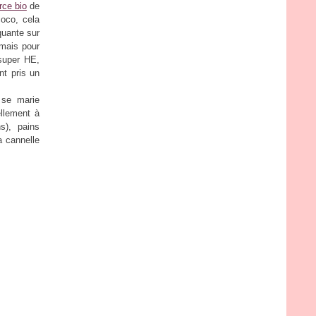
rce bio
de
oco, cela
quante sur
 mais pour
 super HE,
nt pris un
 se marie
llement à
s), pains
a cannelle