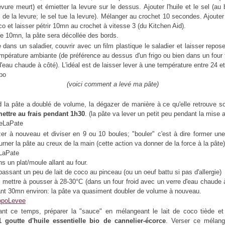
evure meurt) et émietter la levure sur le dessus. Ajouter l'huile et le sel (au 
n de la levure; le sel tue la levure). Mélanger au crochet 10 secondes. Ajoute
oco et laisser pétrir 10mn au crochet à vitesse 3 (du Kitchen Aid).
e 10mn, la pâte sera décollée des bords.
 dans un saladier, couvrir avec un film plastique le saladier et laisser repos
mpérature ambiante (de préférence au dessus d'un frigo ou bien dans un four 
d'eau chaude à côté). L'idéal est de laisser lever à une température entre 24 e
(voici comment a levé ma pâte)
la pâte a doublé de volume, la dégazer de manière à ce qu'elle retrouve 
ettre au frais pendant 1h30
. (la pâte va lever un petit peu pendant la mise a
r à nouveau et diviser en 9 ou 10 boules; "bouler" c'est à dire former un
urner la pâte au creux de la main (cette action va donner de la force à la pâte)
ns un plat/moule allant au four.
passant un peu de lait de coco au pinceau (ou un oeuf battu si pas d'allergie)
t mettre à pousser à 28-30°C (dans un four froid avec un verre d'eau chaude 
nt 30mn environ: la pâte va quasiment doubler de volume à nouveau.
t ce temps, préparer la "sauce" en mélangeant le lait de coco tiède et 
1 goutte d'huile essentielle bio de cannelier-écorce
. Verser ce mélang