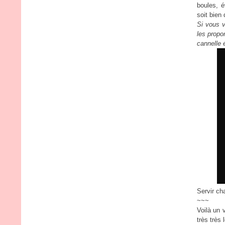
boules, é
soit bien
Si vous v
les propo
cannelle 
Servir cha
~~~
Voilà un 
très très