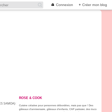
Connexion
+
Créer mon blog
ROSE & COOK
LES SAMOA} SANS LACTOSE, SANS OEUFS & SANS PLV !
Cuisine créative pour personnes débordées, mais pas que ! Des
gâteaux d'anniversaire, gâteaux d'enfants, CAP patissier, des trucs