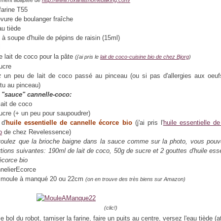
rement adaptée de
http://www.roxanashomebaking.com/
farine T55
evure de boulanger fraîche
au tiède
e à soupe d'huile de pépins de raisin (15ml)
l
e lait de coco pour la pâte
(j'ai pris le
lait de coco-cuisine bio de chez Bjorg
)
ucre
:
un peu de lait de coco passé au pinceau (ou si pas d'allergies aux oeuf
ttu au pinceau)
a "sauce" cannelle-coco:
lait de coco
ucre (+ un peu pour saupoudrer)
 d'
huile essentielle de cannelle écorce bio
(j'ai pris l'
huile essentielle de
o
de chez Revelessence)
oulez que la brioche baigne dans la sauce comme sur la photo, vous pouve
rtions suivantes: 190ml de lait de coco, 50g de sucre et 2 gouttes d'huile esse
écorce bio
moule à manqué 20 ou 22cm
(on en trouve des très biens sur Amazon)
(clic!)
 bol du robot, tamiser la farine, faire un puits au centre, versez l'eau tiède (a