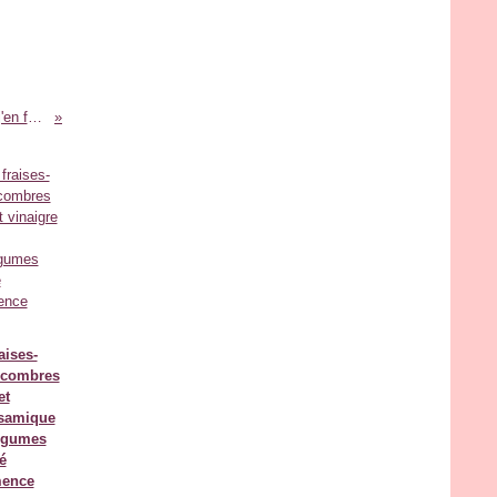
☼ Ce demi-citron qui rassit dans mon frigo, j'en fais quoi ? ☼ {DIY déco: le lampion citron et d'autres astuces }
aises-
ncombres
et
lsamique
égumes
é
mence