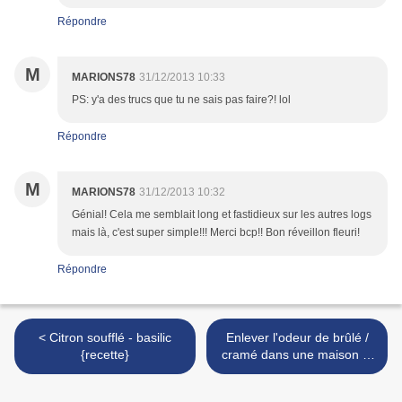
Répondre
M
MARIONS78
31/12/2013 10:33
PS: y'a des trucs que tu ne sais pas faire?! lol
Répondre
M
MARIONS78
31/12/2013 10:32
Génial! Cela me semblait long et fastidieux sur les autres logs
mais là, c'est super simple!!! Merci bcp!! Bon réveillon fleuri!
Répondre
< Citron soufflé - basilic
Enlever l'odeur de brûlé /
{recette}
cramé dans une maison ?!
(ou comment l'année 2014
a failli mal commencer...) >