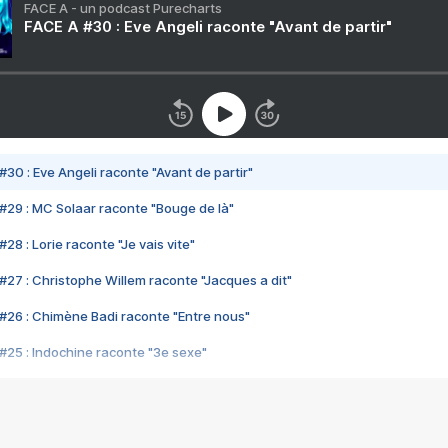
FACE A - un podcast Purecharts
FACE A #30 : Eve Angeli raconte "Avant de partir"
#30 : Eve Angeli raconte "Avant de partir"
#29 : MC Solaar raconte "Bouge de là"
28 : Lorie raconte "Je vais vite"
#27 : Christophe Willem raconte "Jacques a dit"
#26 : Chimène Badi raconte "Entre nous"
#25 : Indochine raconte "3e sexe"
#24 : Zaho raconte "C'est chelou"
#23 : Patrick Bruel raconte "Au café des délices"