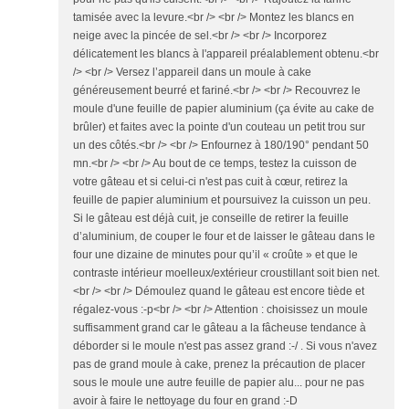
tamisée avec la levure.<br /> <br /> Montez les blancs en
neige avec la pincée de sel.<br /> <br /> Incorporez
délicatement les blancs à l'appareil préalablement obtenu.<br
/> <br /> Versez l’appareil dans un moule à cake
généreusement beurré et fariné.<br /> <br /> Recouvrez le
moule d'une feuille de papier aluminium (ça évite au cake de
brûler) et faites avec la pointe d'un couteau un petit trou sur
un des côtés.<br /> <br /> Enfournez à 180/190° pendant 50
mn.<br /> <br /> Au bout de ce temps, testez la cuisson de
votre gâteau et si celui-ci n'est pas cuit à cœur, retirez la
feuille de papier aluminium et poursuivez la cuisson un peu.
Si le gâteau est déjà cuit, je conseille de retirer la feuille
d’aluminium, de couper le four et de laisser le gâteau dans le
four une dizaine de minutes pour qu’il « croûte » et que le
contraste intérieur moelleux/extérieur croustillant soit bien net.
<br /> <br /> Démoulez quand le gâteau est encore tiède et
régalez-vous :-p<br /> <br /> Attention : choisissez un moule
suffisamment grand car le gâteau a la fâcheuse tendance à
déborder si le moule n'est pas assez grand :-/ . Si vous n'avez
pas de grand moule à cake, prenez la précaution de placer
sous le moule une autre feuille de papier alu... pour ne pas
avoir à faire le nettoyage du four en grand :-D