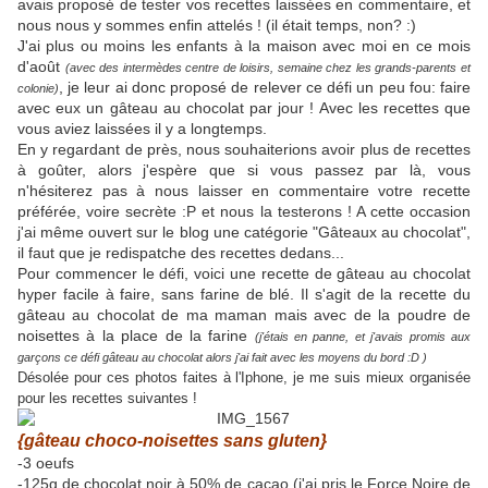
avais proposé de tester vos recettes laissées en commentaire, et
nous nous y sommes enfin attelés ! (il était temps, non? :)
J'ai plus ou moins les enfants à la maison avec moi en ce mois
d'août
(avec des intermèdes centre de loisirs, semaine chez les grands-parents et
, je leur ai donc proposé de relever ce défi un peu fou: faire
colonie)
avec eux un gâteau au chocolat par jour ! Avec les recettes que
vous aviez laissées il y a longtemps.
En y regardant de près, nous souhaiterions avoir plus de recettes
à goûter, alors j'espère que si vous passez par là, vous
n'hésiterez pas à nous laisser en commentaire votre recette
préférée, voire secrète :P et nous la testerons ! A cette occasion
j'ai même ouvert sur le blog une catégorie "Gâteaux au chocolat",
il faut que je redispatche des recettes dedans...
Pour commencer le défi, voici une recette de gâteau au chocolat
hyper facile à faire, sans farine de blé. Il s'agit de la recette du
gâteau au chocolat de ma maman mais avec de la poudre de
noisettes à la place de la farine
(j'étais en panne, et j'avais promis aux
garçons ce défi gâteau au chocolat alors j'ai fait avec les moyens du bord :D )
Désolée pour ces photos faites à l'Iphone, je me suis mieux organisée
pour les recettes suivantes !
{gâteau choco-noisettes sans gluten}
-3 oeufs
-125g de chocolat noir à 50% de cacao (j'ai pris le Force Noire de