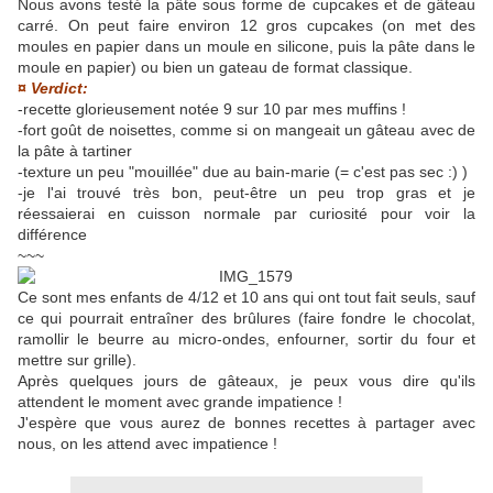
Nous avons testé la pâte sous forme de cupcakes et de gâteau
carré. On peut faire environ 12 gros cupcakes (on met des
moules en papier dans un moule en silicone, puis la pâte dans le
moule en papier) ou bien un gateau de format classique.
¤ Verdict:
-recette glorieusement notée 9 sur 10 par mes muffins !
-fort goût de noisettes, comme si on mangeait un gâteau avec de
la pâte à tartiner
-texture un peu "mouillée" due au bain-marie (= c'est pas sec :) )
-je l'ai trouvé très bon, peut-être un peu trop gras et je
réessaierai en cuisson normale par curiosité pour voir la
différence
~~~
Ce sont mes enfants de 4/12 et 10 ans qui ont tout fait seuls, sauf
ce qui pourrait entraîner des brûlures (faire fondre le chocolat,
ramollir le beurre au micro-ondes, enfourner, sortir du four et
mettre sur grille).
Après quelques jours de gâteaux, je peux vous dire qu'ils
attendent le moment avec grande impatience !
J'espère que vous aurez de bonnes recettes à partager avec
nous, on les attend avec impatience !