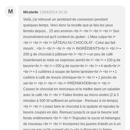
M
Mirabelle
13/08/2014 16:16
Voilà, j'ai retrouvé un semblant de connexion pendant
quelques temps. Voici donc la recette que je fais les yeux
fermés depuis... 25 ans environ.<br /> <br /> <br /> <br /> Son
inconvénient est qu'il contient du gluten :-( Mea culpa<br />
<br /> <br /> <br /> GÂTEAU AU CHOCOLAT - Celui qui fait
mourir... <br /> <br /> <br /> <br /> INGRÉDIENTS<br /> <br /> •
200 g de chocolat à pâtisser<br /> <br /> • un peu de café
(maintenant je mets un expresso serré)<br /> <br /> • 100 g de
beurre<br /> <br /> • 200 g de sucre<br /> <br /> • 4 œufs<br />
<br /> • 3 cuillères à soupe de farine tamisée<br /> <br /> • 1
cuillère à café de levure chimique<br /> <br /> • 1 pincée de
sel<br /> <br /> <br /> <br /> PRÉPARATION<br /> <br />
Cassez le chocolat en morceaux et le mettre dans un saladier
avec le café.<br /> <br /> Faites fondre au micro-ondes (2 à 3
minutes à 500 W suffisent en principe - Remuez à mi-temps).
<br /> <br /> Lissez bien le chocolat à la spatule et rajoutez le
beurre coupés en dés. Remuez jusqu'à ce que le beurre soit
fondu entièrement.<br /> <br /> Rajoutez le sucre et mélangez
de nouveau.<br /> <br /> Incorporez les jaunes d'œufs un à un
pour ne pas qu'ils cuisent.<br /> <br /> Rajoutez la farine