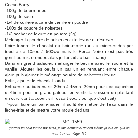
Cacao Barry)
-100g de beurre mou
-100g de sucre
-1/4 de cuillère à café de vanille en poudre
-100g de poudre de noisettes
-1/2 sachet de levure en poudre (6g)
Mélanger la poudre de noisettes et la levure et réserver
Faire fondre le chocolat au bain-marie (ou au micro-ondes par
touche de 10sec à 500ww mais le Force Noire n'est pas très
gentil au micro-ondes alors je l'ai fait au bain-marie)
Dans un grand saladier, mélanger le beurre avec le sucre et la
vanille. Ajouter les oeufs un par un en remuant entre chaque
ajout puis ajouter le mélange poudre de noisettes+levure.
Enfin, ajouter le chocolat fondu.
Enfourner au bain-marie 20mn à 45mn (20mn pour des cupcakes
et 45mn pour un grand gâteau, on verifie la cuisson en plantant
un cure-dent à coeur: s'il ressort sec, c'est que c'est cuit)
=>pour faire un bain-marie, il suffit de mettre de l'eau dans le
lèche-frite et de mettre votre moule dedans
~~
(parfois un oeuf tombe par terre, je fais comme si de rien n'était, je leur dis que ça
nourrit le carrelage :D )