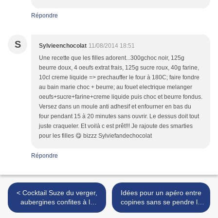
Répondre
S
Sylvieenchocolat
11/08/2014 18:51
Une recette que les filles adorent...300gchoc noir, 125g
beurre doux, 4 oeufs extrat frais, 125g sucre roux, 40g farine,
10cl creme liquide => prechauffer le four à 180C; faire fondre
au bain marie choc + beurre; au fouet electrique melanger
oeufs+sucre+farine+creme liquide puis choc et beurre fondus.
Versez dans un moule anti adhesif et enfourner en bas du
four pendant 15 à 20 minutes sans ouvrir. Le dessus doit tout
juste craqueler. Et voilà c est prêt!!! Je rajoute des smarties
pour les filles 😋 bizzz Sylviefandechocolat
Répondre
< Cocktail Suze du verger,
Idées pour un apéro entre
aubergines confites à la
copines sans se pendre la
fêta et piazetta soleil pour
tête ! >