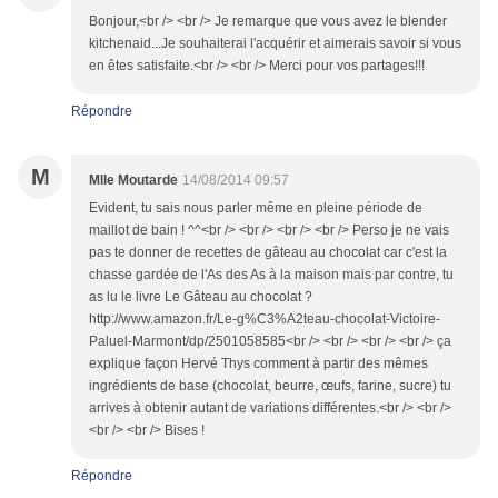
Bonjour,<br /> <br /> Je remarque que vous avez le blender
kitchenaid...Je souhaiterai l'acquérir et aimerais savoir si vous
en êtes satisfaite.<br /> <br /> Merci pour vos partages!!!
Répondre
M
Mlle Moutarde
14/08/2014 09:57
Evident, tu sais nous parler même en pleine période de
maillot de bain ! ^^<br /> <br /> <br /> <br /> Perso je ne vais
pas te donner de recettes de gâteau au chocolat car c'est la
chasse gardée de l'As des As à la maison mais par contre, tu
as lu le livre Le Gâteau au chocolat ?
http://www.amazon.fr/Le-g%C3%A2teau-chocolat-Victoire-
Paluel-Marmont/dp/2501058585<br /> <br /> <br /> <br /> ça
explique façon Hervé Thys comment à partir des mêmes
ingrédients de base (chocolat, beurre, œufs, farine, sucre) tu
arrives à obtenir autant de variations différentes.<br /> <br />
<br /> <br /> Bises !
Répondre