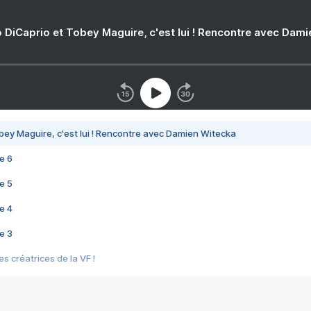
 DiCaprio et Tobey Maguire, c'est lui ! Rencontre avec Dam
bey Maguire, c'est lui ! Rencontre avec Damien Witecka
e 6
e 5
e 4
e 3
s créatrices de la VF !
e 2
e 1