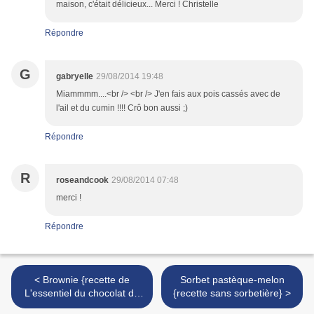
maison, c'était délicieux... Merci ! Christelle
Répondre
G
gabryelle
29/08/2014 19:48
Miammmm....<br /> <br /> J'en fais aux pois cassés avec de
l'ail et du cumin !!!! Crô bon aussi ;)
Répondre
R
roseandcook
29/08/2014 07:48
merci !
Répondre
< Brownie {recette de
Sorbet pastèque-melon
L'essentiel du chocolat de
{recette sans sorbetière} >
Valrhona}