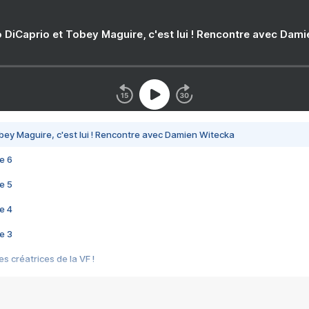
 DiCaprio et Tobey Maguire, c'est lui ! Rencontre avec Dam
bey Maguire, c'est lui ! Rencontre avec Damien Witecka
e 6
e 5
e 4
e 3
s créatrices de la VF !
e 2
e 1