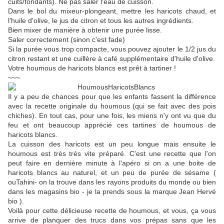
cuits/fondants). Ne pas saler l'eau de cuisson.
Dans le bol du mixeur-plongeant, mettre les haricots chaud, et
l'huile d'olive, le jus de citron et tous les autres ingrédients.
Bien mixer de manière à obtenir une purée lisse.
Saler correctement (sinon c'est fade)
Si la purée vous trop compacte, vous pouvez ajouter le 1/2 jus du
citron restant et une cuillère à café supplémentaire d'huile d'olive.
Votre houmous de haricots blancs est prêt à tartiner !
~~~
Il y a peu de chances pour que les enfants fassent la différence
avec la recette originale du houmous (qui se fait avec des pois
chiches). En tout cas, pour une fois, les miens n'y ont vu que du
feu et ont beaucoup apprécié ces tartines de houmous de
haricots blancs.
La cuisson des haricots est un peu longue mais ensuite le
houmous est très très vite préparé. C'est une recette que l'on
peut faire en dernière minute à l'apéro si on a une boite de
haricots blancs au naturel, et un peu de purée de sésame (
ouTahini- on la trouve dans les rayons produits du monde ou bien
dans les magasins bio - je la prends sous la marque Jean Hervé
bio ).
Voilà pour cette délicieuse recette de houmous, et vous, ça vous
arrive de planquer des trucs dans vos prépas sans que les