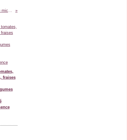
Oeuf-cocotte au Bresse Bleu au micro-ondes {5mn chrono}
omates,
 fraises
égumes
é
mence