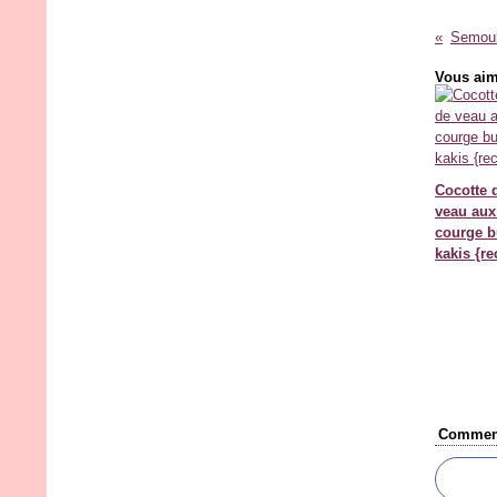
Vous aim
Cocotte 
veau aux
courge bu
kakis {re
Comment