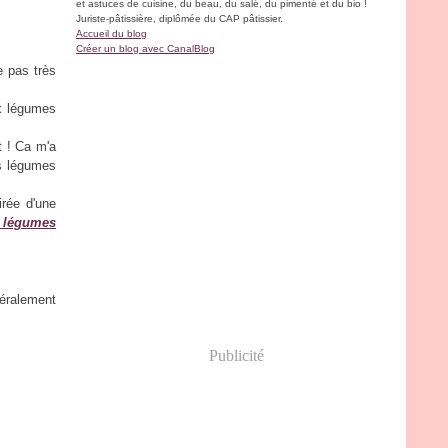
et astuces de cuisine, du beau, du salé, du pimenté et du bio !
Juriste-pâtissière, diplômée du CAP pâtissier.
Accueil du blog
Créer un blog avec CanalBlog
e pas très
ux légumes
t ! Ca m'a
s légumes
irée d'une
e légumes
néralement
Publicité