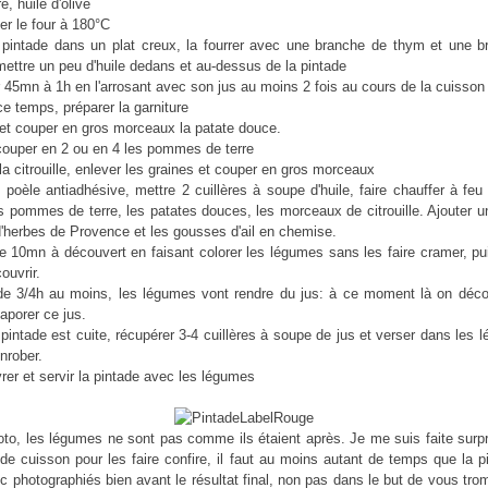
re, huile d'olive
er le four à 180°C
 pintade dans un plat creux, la fourrer avec une branche de thym et une 
mettre un peu d'huile dedans et au-dessus de la pintade
 45mn à 1h en l'arrosant avec son jus au moins 2 fois au cours de la cuisson
e temps, préparer la garniture
et couper en gros morceaux la patate douce.
couper en 2 ou en 4 les pommes de terre
la citrouille, enlever les graines et couper en gros morceaux
poèle antiadhésive, mettre 2 cuillères à soupe d'huile, faire chauffer à fe
es pommes de terre, les patates douces, les morceaux de citrouille. Ajouter un
'herbes de Provence et les gousses d'ail en chemise.
re 10mn à découvert en faisant colorer les légumes sans les faire cramer, pu
couvrir.
de 3/4h au moins, les légumes vont rendre du jus: à ce moment là on déco
vaporer ce jus.
pintade est cuite, récupérer 3-4 cuillères à soupe de jus et verser dans les 
nrober.
vrer et servir la pintade avec les légumes
oto, les légumes ne sont pas comme ils étaient après. Je me suis faite surp
de cuisson pour les faire confire, il faut au moins autant de temps que la p
nc photographiés bien avant le résultat final, non pas dans le but de vous tro