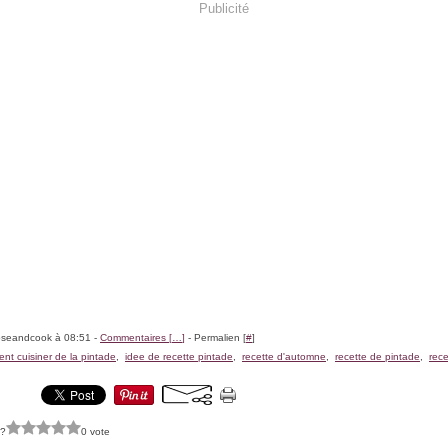
Publicité
oseandcook à 08:51 -
Commentaires [
…
]
- Permalien [
#
]
nt cuisiner de la pintade
,
idee de recette pintade
,
recette d'automne
,
recette de pintade
,
rece
 ?
0 vote