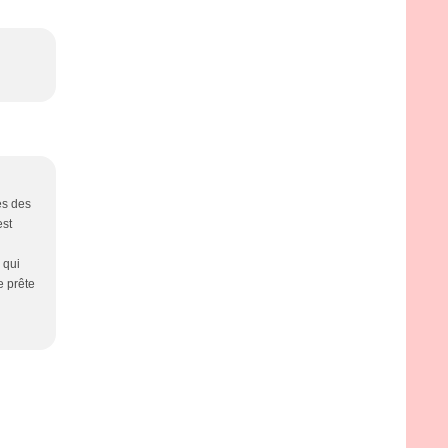
es des
est
 qui
te prête