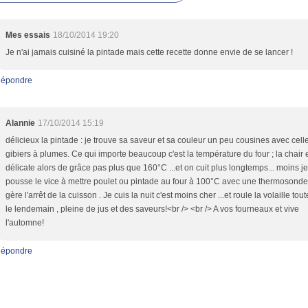
Mes essais
18/10/2014 19:20
Je n'ai jamais cuisiné la pintade mais cette recette donne envie de se lancer !
épondre
Alannie
17/10/2014 15:19
délicieux la pintade : je trouve sa saveur et sa couleur un peu cousines avec cell
gibiers à plumes. Ce qui importe beaucoup c'est la température du four ; la chair 
délicate alors de grâce pas plus que 160°C ...et on cuit plus longtemps... moins je
pousse le vice à mettre poulet ou pintade au four à 100°C avec une thermosonde
gère l'arrêt de la cuisson . Je cuis la nuit c'est moins cher ...et roule la volaille tou
le lendemain , pleine de jus et des saveurs!<br /> <br /> A vos fourneaux et vive
l'automne!
épondre