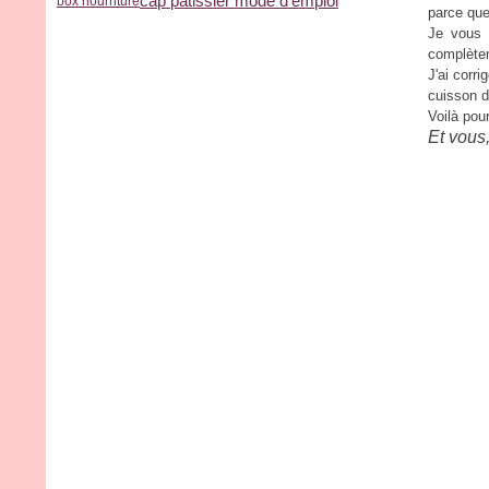
cap patissier mode d'emploi
box nourriture
parce que
Je vous 
complètem
J'ai corr
cuisson d
Voilà pou
Et vous