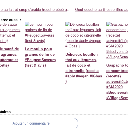
Semoule au lait et sirop d'érable {recette bébé à partir de 6 mois ou 8 mois}
erez aussi :
de sauté de
Le moulin pour
 agrumes,
graines de lin de
Délicieux bouillon
tternut et
#PeugeotSaveurs
thaï aux légumes,
cette}
{test & avis}
lait de coco et
Gaspacho t
citronnelle {recette
concombres,
#aplv #vegan #IGbas
{recette}
}
#diversitéL
#SIA2020
#Biodiversit
#VillageSe
aires
Ajouter un commentaire