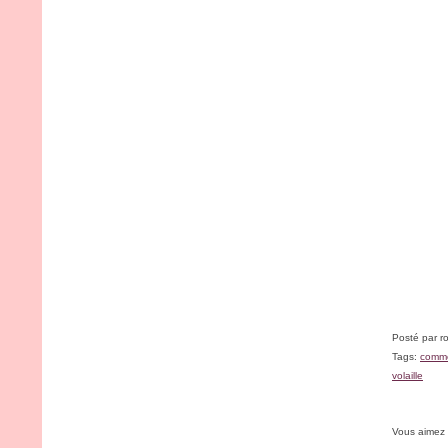
Posté par r
Tags:
comme
volaille
Vous aimez