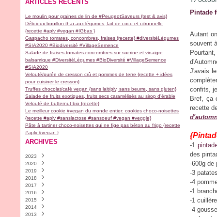
ARTICLES RÉCENTS
Pintade 
Le moulin pour graines de lin de #PeugeotSaveurs {test & avis}
Délicieux bouillon thaï aux légumes, lait de coco et citronnelle
{recette #aplv #vegan #IGbas }
Autant on
Gaspacho tomates, concombres, fraises {recette} #diversitéLégumes
souvent à
#SIA2020 #Biodiversité #VillageSemence
Pourtant,
Salade de fraises-tomates-concombres sur sucrine et vinaigre
balsamique #DiversitéLégumes #BioDiversité #VillageSemence
d'Automne
#SIA2020
J'avais l
Velouté/purée de cresson crû et pommes de terre {recette + idées
complètem
pour cuisiner le cresson}
confits, j
Truffes chocolat/café vegan {sans lait/plv, sans beurre, sans gluten}
Salade de fruits exotiques, fruits secs caramélisés au sirop d'érable
Bref, ça 
Velouté de butternut bio {recette}
recette 
Le meilleur cookie #vegan du monde entier: cookies choco-noisettes
d'autom
{recette #aplv #sanslactose #sansoeuf #vegan #veggie}
Pâte à tartiner choco-noisettes qui ne fige pas béton au frigo {recette
#aplv #vegan }
{Pintad
ARCHIVES
-1
pintad
des pint
2023
-600g de 
2020
Novembre
(2)
2019
Avril
(1)
-3 patate
2018
Février
Décembre
(1)
(2)
-4 pommes
2017
Janvier
Novembre
Décembre
(1)
(1)
(1)
-1 branch
2016
Septembre
Septembre
Décembre
(9)
(1)
(1)
-1 cuillè
2015
Août
Juillet
Novembre
Décembre
(1)
(1)
(4)
(30)
2014
Juillet
Juin
Octobre
Novembre
Décembre
(1)
(1)
(5)
(18)
(13)
-4 gousse
2013
Mai
Mars
Septembre
Octobre
Novembre
Décembre
(1)
(2)
(6)
(9)
(28)
(4)