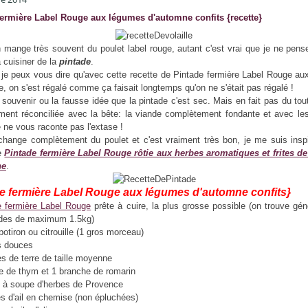
fermière Label Rouge aux légumes d'automne confits {recette}
 mange très souvent du poulet label rouge, autant c'est vrai que je ne pens
 cuisiner de la
pintade
.
 je peux vous dire qu'avec cette recette de Pintade fermière Label Rouge a
, on s'est régalé comme ça faisait longtemps qu'on ne s'était pas régalé !
e souvenir ou la fausse idée que la pintade c'est sec. Mais en fait pas du tou
ent réconciliée avec la bête: la viande complètement fondante et avec le
e ne vous raconte pas l'extase !
change complètement du poulet et c'est vraiment très bon, je me suis insp
de
Pintade fermière Label Rouge rôtie aux herbes aromatiques et frites d
ne
.
e fermière Label Rouge aux légumes d'automne confits}
e fermière Label Rouge
prête à cuire, la plus grosse possible (on trouve gé
ades de maximum 1.5kg)
potiron ou citrouille (1 gros morceau)
s douces
 de terre de taille moyenne
e de thym et 1 branche de romarin
re à soupe d'herbes de Provence
s d'ail en chemise (non épluchées)