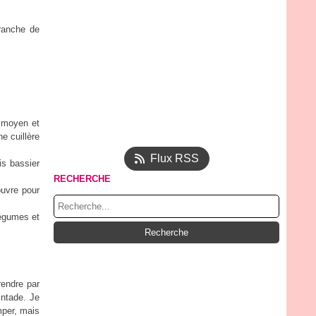
branche de
u moyen et
e cuillère
Flux RSS
is bassier
RECHERCHE
uvre pour
légumes et
rendre par
intade. Je
mper, mais