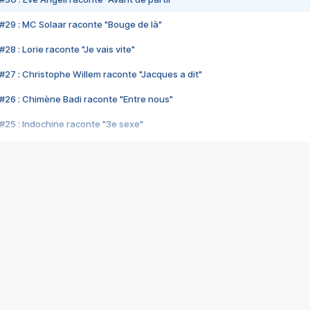
#29 : MC Solaar raconte "Bouge de là"
28 : Lorie raconte "Je vais vite"
#27 : Christophe Willem raconte "Jacques a dit"
#26 : Chimène Badi raconte "Entre nous"
#25 : Indochine raconte "3e sexe"
#24 : Zaho raconte "C'est chelou"
#23 : Patrick Bruel raconte "Au café des délices"
#22 : Kyo raconte "Le chemin"
#21 : Nolwenn Leroy raconte "Cassé"
#20 : Patrick Hernandez raconte "Born to be alive"
#19 : Lorie raconte "Près de moi"
#18 : Michael Jones raconte "A nos actes manqués" (avec Jean-Jacque