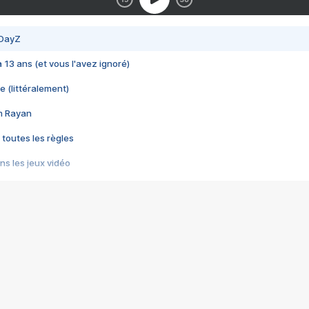
 DayZ
 a 13 ans (et vous l'avez ignoré)
e (littéralement)
im Rayan
 toutes les règles
s les jeux vidéo
us choquant de Rockstar ? - Le scandale BULLY
e plus moche de Steam
du RÊVE tourne au CAUCHEMAR
pendant 8 heures
it… à tort