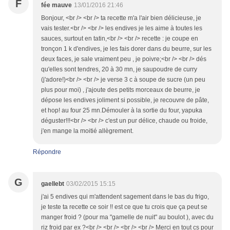
F
fée mauve
13/01/2016 21:46
Bonjour, <br /> <br /> ta recette m'a l'air bien délicieuse, je
vais tester.<br /> <br /> les endives je les aime à toutes les
sauces, surtout en tatin,<br /> <br /> recette : je coupe en
tronçon 1 k d'endives, je les fais dorer dans du beurre, sur les
deux faces, je sale vraiment peu , je poivre;<br /> <br /> dés
qu'elles sont tendres, 20 à 30 mn, je saupoudre de curry
(j'adore!)<br /> <br /> je verse 3 c à soupe de sucre (un peu
plus pour moi) , j'ajoute des petits morceaux de beurre, je
dépose les endives joliment si possible, je recouvre de pâte,
et hop! au four 25 mn.Démouler à la sortie du four, yapuka
déguster!!!<br /> <br /> c'est un pur délice, chaude ou froide,
j'en mange la moitié allègrement.
Répondre
G
gaellebt
03/02/2015 15:15
j'ai 5 endives qui m'attendent sagement dans le bas du frigo,
je teste ta recette ce soir !! est ce que tu crois que ça peut se
manger froid ? (pour ma "gamelle de nuit" au boulot ), avec du
riz froid par ex ?<br /> <br /> <br /> <br /> Merci en tout cs pour