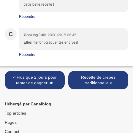
cette belle recette !
Répondre
C
Cooking Julia
28/01/2015 06:45
Elles me font craquer tes endives!
Répondre
< Plus que 2 jours pour
Recette de crêpes
tenter de gagner un
traditionnelle >
équipement de folie avec
JLM Diffusion, vite !
Hébergé par Canalblog
Top articles
Pages
Contact