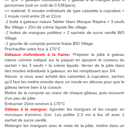
personnes (soit un coût de 0.53€/pers)
=> matériel: 6 moules individuels de type caissette à cupcakes +
1 moule rond entre 20 et 22cm
-1 boite à gateaux nature Tablier blanc Marque Repère + 3 oeufs
Bio Village + 20cl de crème liquide Bio village
-2 boites de mangues poêlées + 2 sachets de sucre vanillé BIO
Village
-1 gourde de compote pomme-fraise BIO Village
Préchauffer votre four à 170°C
Gâteaux individuels à la fraise:
Préparer la pâte à gateau
nature comme indiqué sur le paquet en ajoutant le contenu du
sachet + les 3 oeufs + la crème liquide. Verser de la pâte dans
des moules individuels à gateaux, en les remplissant aux 3/4.
Astuce: si vous avez acheté des caissettes à cupcakes, sachez
qu'il faut les mettre ensuite dans un moule en silicone pour que le
gâteau tienne bien à la cuisson
Mettre de la compote au coeur de chaque gâteau, puis recouvrir
d'un peu de pâte
Enfourner 15mn environ à 170°C
Gâteau à la mangue:
égoutter les mangues et les couper en
morceaux d'environ 2cm. Les poêler 2-3 mn à feu vif avec 1
sachet de sucre vanillé.
Mélanger les mangues avec le reste de la pâte; mettre dans un