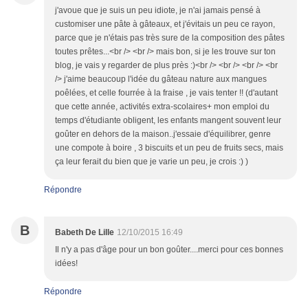
j'avoue que je suis un peu idiote, je n'ai jamais pensé à
customiser une pâte à gâteaux, et j'évitais un peu ce rayon,
parce que je n'étais pas très sure de la composition des pâtes
toutes prêtes...<br /> <br /> mais bon, si je les trouve sur ton
blog, je vais y regarder de plus près :)<br /> <br /> <br /> <br
/> j'aime beaucoup l'idée du gâteau nature aux mangues
poêlées, et celle fourrée à la fraise , je vais tenter !! (d'autant
que cette année, activités extra-scolaires+ mon emploi du
temps d'étudiante obligent, les enfants mangent souvent leur
goûter en dehors de la maison..j'essaie d'équilibrer, genre
une compote à boire , 3 biscuits et un peu de fruits secs, mais
ça leur ferait du bien que je varie un peu, je crois :) )
Répondre
B
Babeth De Lille
12/10/2015 16:49
Il n'y a pas d'âge pour un bon goûter....merci pour ces bonnes
idées!
Répondre