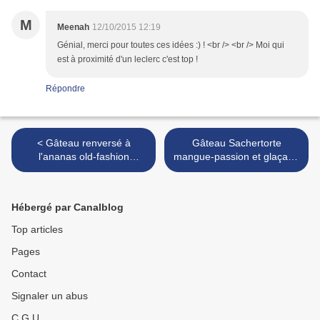
M
Meenah
12/10/2015 12:19
Génial, merci pour toutes ces idées :) ! <br /> <br /> Moi qui
est à proximité d'un leclerc c'est top !
Répondre
< Gâteau renversé à
Gâteau Sachertorte
l'ananas old-fashion
mangue-passion et glaçage
{recette}
au chocolat et lait de riz
{recette} >
Hébergé par Canalblog
Top articles
Pages
Contact
Signaler un abus
C.G.U.