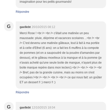
imagination pour les petits gourmands!
Répondre
G
gaellebt
20/10/2015 08:12
Merci Rose ! <br /> <br /> c'était une matinée un peu
maussade: pluie, déprime et vacances scolaires ...<br /> <br
/> C'est devenu une matinée gâteaux, tout à fait à ma portée
et à celle d'Ethel (6 ans): on a fait les 6 muffins à la compote
de pommes (et on a saupoudré de la poudre d'amandes par
dessus), et le gâteau moelleux à la mangue et à la pomme (je
n'avais acheté qu'une seule boite de mangue, n'ayant plus de
boite marque repère dans mon leclerc).<br /> <br /> <br /> <br
/> Bref, pas de la grande cuisine, mais au moins on s'est
occupées !<br /> <br /> <br /> <br /> ce qui nous fait: un goûter
ET un dessert !! :) merci !! :)
Répondre
G
gaellebt
12/10/2015 18:04