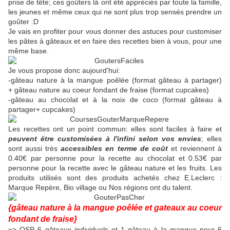
prise de tête; ces goûters là ont été appréciés par toute la famille,
les jeunes et même ceux qui ne sont plus trop sensés prendre un
goûter :D
Je vais en profiter pour vous donner des astuces pour customiser
les pâtes à gâteaux et en faire des recettes bien à vous, pour une
même base.
Je vous propose donc aujourd'hui:
-gâteau nature à la mangue poêlée (format gâteau à partager)
+ gâteau nature au coeur fondant de fraise (format cupcakes)
-gâteau au chocolat et à la noix de coco (format gâteau à
partager+ cupcakes)
Les recettes ont un point commun: elles sont faciles à faire et
peuvent être customisées à l'infini selon vos envies
; elles
sont aussi très
accessibles en terme de coût
et reviennent à
0.40€ par personne pour la recette au chocolat et 0.53€ par
personne pour la recette avec le gâteau nature et les fruits. Les
produits utilisés sont des produits achetés chez E.Leclerc :
Marque Repère, Bio village ou Nos régions ont du talent.
{gâteau nature à la mangue poêlée et gateaux au coeur
fondant de fraise}
=> QSP 6 gâteaux individuels et 1 gâteau à la mangue pour 6