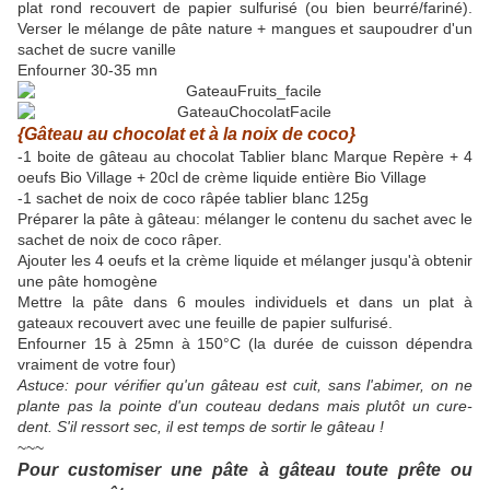
plat rond recouvert de papier sulfurisé (ou bien beurré/fariné).
Verser le mélange de pâte nature + mangues et saupoudrer d'un
sachet de sucre vanille
Enfourner 30-35 mn
{Gâteau au chocolat et à la noix de coco}
-1 boite de gâteau au chocolat Tablier blanc Marque Repère + 4
oeufs Bio Village + 20cl de crème liquide entière Bio Village
-1 sachet de noix de coco râpée tablier blanc 125g
Préparer la pâte à gâteau: mélanger le contenu du sachet avec le
sachet de noix de coco râper.
Ajouter les 4 oeufs et la crème liquide et mélanger jusqu'à obtenir
une pâte homogène
Mettre la pâte dans 6 moules individuels et dans un plat à
gateaux recouvert avec une feuille de papier sulfurisé.
Enfourner 15 à 25mn à 150°C (la durée de cuisson dépendra
vraiment de votre four)
Astuce: pour vérifier qu'un gâteau est cuit, sans l'abimer, on ne
plante pas la pointe d'un couteau dedans mais plutôt un cure-
dent. S'il ressort sec, il est temps de sortir le gâteau !
~~~
Pour customiser une pâte à gâteau toute prête ou