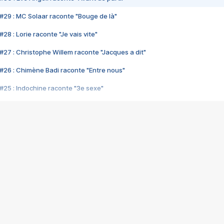
#29 : MC Solaar raconte "Bouge de là"
28 : Lorie raconte "Je vais vite"
#27 : Christophe Willem raconte "Jacques a dit"
#26 : Chimène Badi raconte "Entre nous"
#25 : Indochine raconte "3e sexe"
#24 : Zaho raconte "C'est chelou"
#23 : Patrick Bruel raconte "Au café des délices"
#22 : Kyo raconte "Le chemin"
#21 : Nolwenn Leroy raconte "Cassé"
#20 : Patrick Hernandez raconte "Born to be alive"
#19 : Lorie raconte "Près de moi"
#18 : Michael Jones raconte "A nos actes manqués" (avec Jean-Jacque