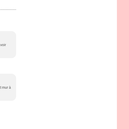
avoir
at mur à