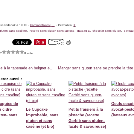
oseandcook à 10:10 -
Commentaires [
…
]
- Permalien [
#
]
gluten sans caséine
,
recette sans gluten sans lactose
,
gateau au chocolat sans gluten
,
gateau
 ?
0 vote
Sardines à la tapenade en beignet et sauce aux piquillos {recette}
erez aussi :
exquise de
Oeufs-cocot
u cidre
Le Cupcake
Petits fraisiers à la
avocat-pest
uten- sans
improbable, sans
pistache {recette
{bateaux av
gluten et sans
Gerblé sans gluten-
caséine (et bio)
facile & savoureuse}