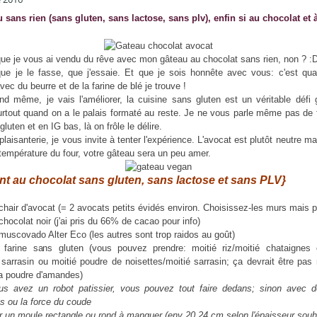
 sans rien (sans gluten, sans lactose, sans plv), enfin si au chocolat et à
ue je vous ai vendu du rêve avec mon gâteau au chocolat sans rien, non ? :
t que je le fasse, que j'essaie. Et que je sois honnête avec vous: c'est 
vec du beurre et de la farine de blé je trouve !
d même, je vais l'améliorer, la cuisine sans gluten est un véritable défi g
urtout quand on a le palais formaté au reste. Je ne vous parle même pas de 
gluten et en IG bas, là on frôle le délire.
laisanterie, je vous invite à tenter l'expérience. L'avocat est plutôt neutre ma
 température du four, votre gâteau sera un peu amer.
t au chocolat sans gluten, sans lactose et sans PLV}
chair d'avocat (= 2 avocats petits évidés environ. Choisissez-les murs mais p
chocolat noir (j'ai pris du 66% de cacao pour info)
muscovado Alter Eco (les autres sont trop raidos au goût)
 farine sans gluten (vous pouvez prendre: moitié riz/moitié chataignes 
é sarrasin ou moitié poudre de noisettes/moitié sarrasin; ça devrait être pas
a poudre d'amandes)
us avez un robot patissier, vous pouvez tout faire dedans; sinon avec d
es ou la force du coude
r un moule rectangle ou rond à manquer (env 20.24 cm selon l'épaisseur souh