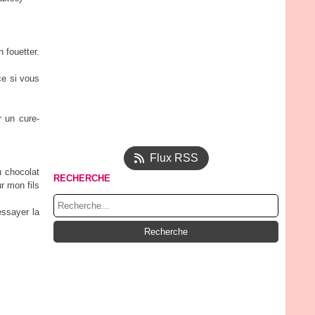
 fouetter.
ce si vous
 un cure-
Flux RSS
u chocolat
RECHERCHE
r mon fils
essayer la