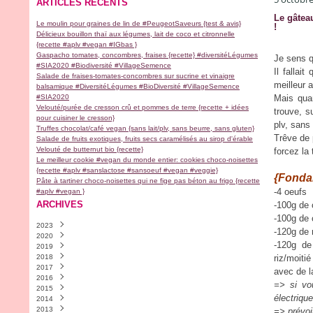
ARTICLES RÉCENTS
Le gâteau
Le moulin pour graines de lin de #PeugeotSaveurs {test & avis}
!
Délicieux bouillon thaï aux légumes, lait de coco et citronnelle
{recette #aplv #vegan #IGbas }
Gaspacho tomates, concombres, fraises {recette} #diversitéLégumes
Je sens q
#SIA2020 #Biodiversité #VillageSemence
Il fallai
Salade de fraises-tomates-concombres sur sucrine et vinaigre
meilleur a
balsamique #DiversitéLégumes #BioDiversité #VillageSemence
#SIA2020
Mais quan
Velouté/purée de cresson crû et pommes de terre {recette + idées
trouve, s
pour cuisiner le cresson}
plv, sans 
Truffes chocolat/café vegan {sans lait/plv, sans beurre, sans gluten}
Trêve de p
Salade de fruits exotiques, fruits secs caramélisés au sirop d'érable
Velouté de butternut bio {recette}
forcez la
Le meilleur cookie #vegan du monde entier: cookies choco-noisettes
{recette #aplv #sanslactose #sansoeuf #vegan #veggie}
{Fondan
Pâte à tartiner choco-noisettes qui ne fige pas béton au frigo {recette
-4 oeufs
#aplv #vegan }
ARCHIVES
-100g de 
-100g de 
2023
-120g de 
2020
Novembre
(2)
-120g de
2019
Avril
(1)
2018
Février
Décembre
(1)
(2)
riz/moiti
2017
Janvier
Novembre
Décembre
(1)
(1)
(1)
avec de l
2016
Septembre
Septembre
Décembre
(9)
(1)
(1)
=> si vo
2015
Août
Juillet
Novembre
Décembre
(1)
(1)
(4)
(30)
électriqu
2014
Juillet
Juin
Octobre
Novembre
Décembre
(1)
(1)
(5)
(18)
(13)
2013
Mai
Mars
Septembre
Octobre
Novembre
Décembre
(1)
(2)
(6)
(9)
(28)
(4)
=> prévoi