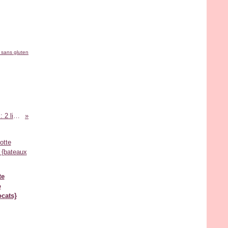
 sans gluten
Manger sans gluten sans se prendre la tête : 2 livres de ClemSansGluten à découvrir !
te
o
ocats}