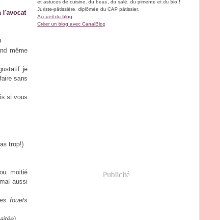
et astuces de cuisine, du beau, du salé, du pimenté et du bio !
Juriste-pâtissière, diplômée du CAP pâtissier.
 l'avocat
Accueil du blog
Créer un blog avec CanalBlog
D
quand même
ustatif je
faire sans
is si vous
as trop!)
ou moitié
Publicité
 mal aussi
es fouets
aitée)