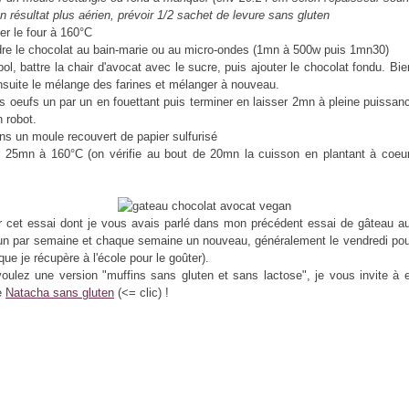
n résultat plus aérien, prévoir 1/2 sachet de levure sans gluten
er le four à 160°C
dre le chocolat au bain-marie ou au micro-ondes (1mn à 500w puis 1mn30)
ol, battre la chair d'avocat avec le sucre, puis ajouter le chocolat fondu. Bien
nsuite le mélange des farines et mélanger à nouveau.
es oeufs un par un en fouettant puis terminer en laisser 2mn à pleine puissan
n robot.
ns un moule recouvert de papier sulfurisé
 25mn à 160°C (on vérifie au bout de 20mn la cuisson en plantant à coeur
r cet essai dont je vous avais parlé dans mon précédent essai de gâteau a
s un par semaine et chaque semaine un nouveau, généralement le vendredi pou
ue je récupère à l'école pour le goûter).
oulez une version "muffins sans gluten et sans lactose", je vous invite à 
e
Natacha sans gluten
(<= clic) !