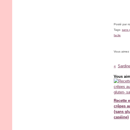
Posté par r
Tags:
sans 
facile
Vous aimez
Vous aim
Recette 
crêpes a
{sans gl
caséine}