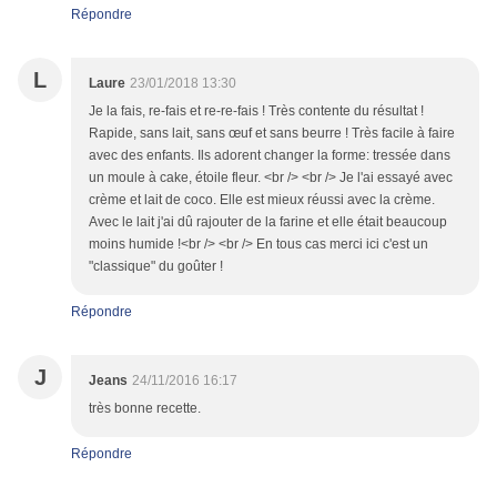
Répondre
L
Laure
23/01/2018 13:30
Je la fais, re-fais et re-re-fais ! Très contente du résultat !
Rapide, sans lait, sans œuf et sans beurre ! Très facile à faire
avec des enfants. Ils adorent changer la forme: tressée dans
un moule à cake, étoile fleur. <br /> <br /> Je l'ai essayé avec
crème et lait de coco. Elle est mieux réussi avec la crème.
Avec le lait j'ai dû rajouter de la farine et elle était beaucoup
moins humide !<br /> <br /> En tous cas merci ici c'est un
"classique" du goûter !
Répondre
J
Jeans
24/11/2016 16:17
très bonne recette.
Répondre