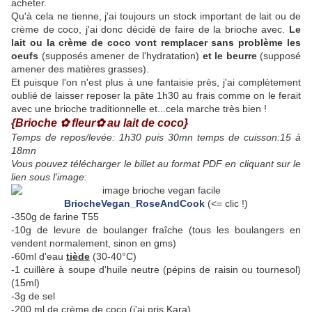
acheter.
Qu'à cela ne tienne, j'ai toujours un stock important de lait ou de
crème de coco, j'ai donc décidé de faire de la brioche avec.
Le
lait ou la crème de coco vont remplacer sans problème les
oeufs
(supposés amener de l'hydratation)
et le beurre
(supposé
amener des matières grasses).
Et puisque l'on n'est plus à une fantaisie près, j'ai complètement
oublié de laisser reposer la pâte 1h30 au frais comme on le ferait
avec une brioche traditionnelle et...cela marche très bien !
{Brioche ✿ fleur✿ au lait de coco}
Temps de repos/levée: 1h30 puis 30mn temps de cuisson:15 à
18mn
Vous pouvez télécharger le billet au format PDF en cliquant sur le
lien sous l'image:
BriocheVegan_RoseAndCook
(<= clic !)
-350g de farine T55
-10g de levure de boulanger fraîche (tous les boulangers en
vendent normalement, sinon en gms)
-60ml d'eau
tiède
(30-40°C)
-1 cuillère à soupe d'huile neutre (pépins de raisin ou tournesol)
(15ml)
-3g de sel
-200 ml de crème de coco (j'ai pris Kara)