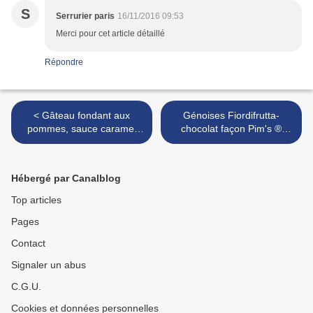
S
Serrurier paris
16/11/2016 09:53
Merci pour cet article détaillé
Répondre
< Gâteau fondant aux
Génoises Fiordifrutta-
pommes, sauce caramel
chocolat façon Pim's ®
{recette}
{recette de Jaffa cakes} >
Hébergé par Canalblog
Top articles
Pages
Contact
Signaler un abus
C.G.U.
Cookies et données personnelles