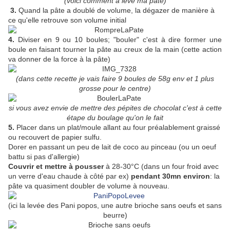
(voici comment a levé ma pâte)
3.
Quand la pâte a doublé de volume, la dégazer de manière à
ce qu'elle retrouve son volume initial
4.
Diviser en 9 ou 10 boules; "bouler" c'est à dire former une
boule en faisant tourner la pâte au creux de la main (cette action
va donner de la force à la pâte)
(dans cette recette je vais faire 9 boules de 58g env et 1 plus
grosse pour le centre)
si vous avez envie de mettre des pépites de chocolat c'est à cette
étape du boulage qu'on le fait
5.
Placer dans un plat/moule allant au four préalablement graissé
ou recouvert de papier sulfu.
Dorer en passant un peu de lait de coco au pinceau (ou un oeuf
battu si pas d'allergie)
Couvrir et mettre à pousser
à 28-30°C (dans un four froid avec
un verre d'eau chaude à côté par ex)
pendant 30mn environ
: la
pâte va quasiment doubler de volume à nouveau.
(ici la levée des Pani popos, une autre brioche sans oeufs et sans
beurre)