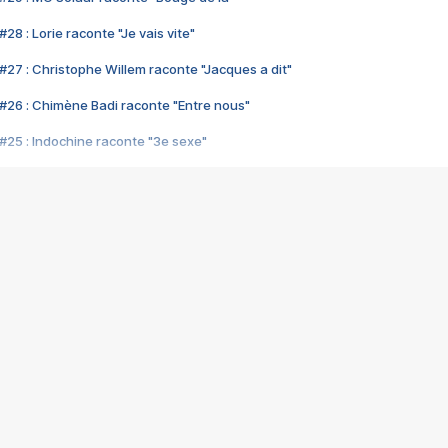
28 : Lorie raconte "Je vais vite"
#27 : Christophe Willem raconte "Jacques a dit"
#26 : Chimène Badi raconte "Entre nous"
#25 : Indochine raconte "3e sexe"
#24 : Zaho raconte "C'est chelou"
#23 : Patrick Bruel raconte "Au café des délices"
#22 : Kyo raconte "Le chemin"
#21 : Nolwenn Leroy raconte "Cassé"
#20 : Patrick Hernandez raconte "Born to be alive"
#19 : Lorie raconte "Près de moi"
#18 : Michael Jones raconte "A nos actes manqués" (avec Jean-Jacque
#17 : Khaled raconte "Aïcha"