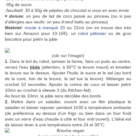
-35g de sucre
-facultatif: 30 à 50g de pépites de chocolat si vous en avez envie
¤ dorure:
un peu de lait de coco passé au pinceau (ou si pas
d'allergies aux oeufs: un peu d'oeuf battu au pinceau)
Matériel:
moule à manqué 20
ou 22cm (on en trouve des très
bien sur Amazon pour 10-15€), un
robot pâtissier
ou de gros
biscottos pour pétrir la pâte
(clic sur l'image!)
1.
Dans le bol du robot, tamiser la farine, faire un puits au centre,
versez l'eau
tiède
(attention, à 50°C la levure meurt) et émietter
la levure sur le dessus. Ajouter l'huile, le sucre et le sel (au bord
de la cuve, loin de la levure; le sel tue la levure). Mélanger au
crochet 10 secondes. Ajouter la crème de coco et laisser pétrir
10mn au crochet à vitesse 3 (du Kitchen Aid).
Au bout de 10mn, la pâte sera décollée des bords.
2.
Mettre dans un saladier, couvrir avec un film plastique le
saladier et laisser reposer pendant 1h30 à température ambiante
(de préférence au dessus d'un frigo ou bien dans un four froid
avec un verre d'eau chaude à côté et four entr'ouvert). L'idéal est
de laisser lever à une température entre 24 et 30°C.