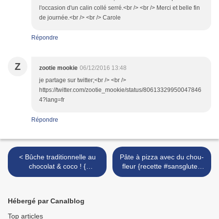
l'occasion d'un calin collé serré.<br /> <br /> Merci et belle fin
de journée.<br /> <br /> Carole
Répondre
Z
zootie mookie
06/12/2016 13:48
je partage sur twitter;<br /> <br />
https://twitter.com/zootie_mookie/status/80613329950047846
4?lang=fr
Répondre
< Bûche traditionnelle au
Pâte à pizza avec du chou-
chocolat & coco ! {
fleur {recette #sansgluten
#sansgluten #sansplv}
#cetogene #IGbas } >
Hébergé par Canalblog
Top articles