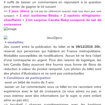
Il suffit de laisser un commentaire en répondant à la question
pour tenter de gagner le lot suivant :
=>
2 jeux Jdeco
(je n'ai pas les références exactes mais tous leurs jeux sont
+
1 etui isotherme Béaba
+
2 sachets réfrigérants-
sympas!)
chauffants
+
1 lot surprise Candia Baby composé de lait de
croissance
¤ modalités:
Jeu ouvert entre la publication du billet et
le 09/12/2016 20h
,
réservé aux personnes qui habitent en France métropolitaine.
Modalités susceptibles de modifications. Aucun lot ne fera l’objet
d’une contrepartie en argent. Pour des raisons de logistique, les
lots Candia Baby pourront être fournis sous forme de Bons de
réduction à valeur du produit remporté. Les photos du billet sont
des photos d'illustrations et ne sont pas contractuelles
¤ Conditions de participation
-avoir un bébé de moins de 3 ans
-laisser un 1er commentaire sous ce billet en me racontant votre
expérience avec le lait de croissance (si vous aimez ou pas, si
vous estimez avoir des informations sur le sujet, si votre enfant
aime ou pas étc)
=> facultatif / chances supplémentaires avec les hashtags