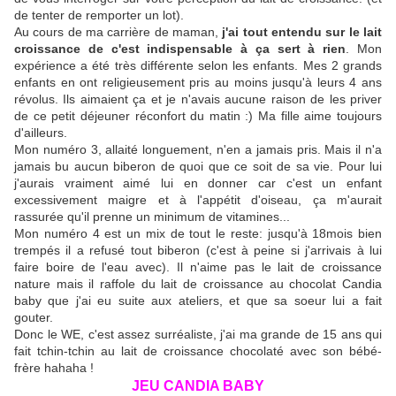
de tenter de remporter un lot).
Au cours de ma carrière de maman,
j'ai tout entendu sur le lait
croissance de c'est indispensable à ça sert à rien
. Mon
expérience a été très différente selon les enfants. Mes 2 grands
enfants en ont religieusement pris au moins jusqu'à leurs 4 ans
révolus. Ils aimaient ça et je n'avais aucune raison de les priver
de ce petit déjeuner réconfort du matin :) Ma fille aime toujours
d'ailleurs.
Mon numéro 3, allaité longuement, n'en a jamais pris. Mais il n'a
jamais bu aucun biberon de quoi que ce soit de sa vie. Pour lui
j'aurais vraiment aimé lui en donner car c'est un enfant
excessivement maigre et à l'appétit d'oiseau, ça m'aurait
rassurée qu'il prenne un minimum de vitamines...
Mon numéro 4 est un mix de tout le reste: jusqu'à 18mois bien
trempés il a refusé tout biberon (c'est à peine si j'arrivais à lui
faire boire de l'eau avec). Il n'aime pas le lait de croissance
nature mais il raffole du lait de croissance au chocolat Candia
baby que j'ai eu suite aux ateliers, et que sa soeur lui a fait
gouter.
Donc le WE, c'est assez surréaliste, j'ai ma grande de 15 ans qui
fait tchin-tchin au lait de croissance chocolaté avec son bébé-
frère hahaha !
JEU CANDIA BABY