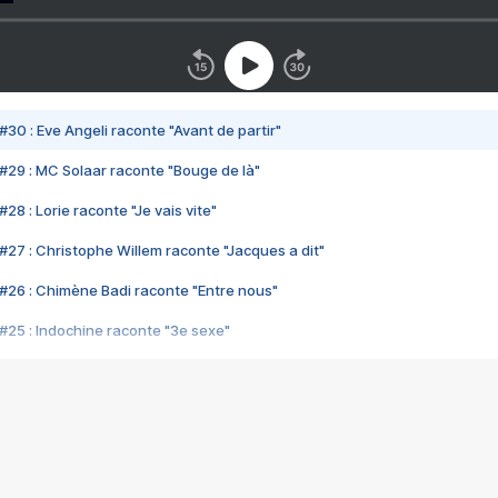
#30 : Eve Angeli raconte "Avant de partir"
#29 : MC Solaar raconte "Bouge de là"
28 : Lorie raconte "Je vais vite"
#27 : Christophe Willem raconte "Jacques a dit"
#26 : Chimène Badi raconte "Entre nous"
#25 : Indochine raconte "3e sexe"
#24 : Zaho raconte "C'est chelou"
#23 : Patrick Bruel raconte "Au café des délices"
#22 : Kyo raconte "Le chemin"
#21 : Nolwenn Leroy raconte "Cassé"