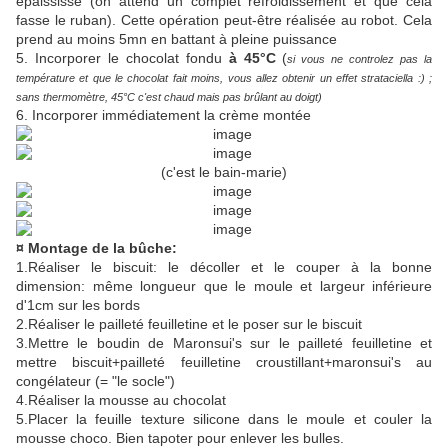
épaississe (on attend un complet refroidissement et que cela
fasse le ruban). Cette opération peut-être réalisée au robot. Cela
prend au moins 5mn en battant à pleine puissance
5. Incorporer le chocolat fondu
à 45°C
(
si vous ne controlez pas la
température et que le chocolat fait moins, vous allez obtenir un effet strataciella :) ;
sans thermomètre, 45°C c'est chaud mais pas brûlant au doigt)
6. Incorporer immédiatement la crème montée
(c'est le bain-marie)
¤ Montage de la bûche:
1.Réaliser le biscuit: le décoller et le couper à la bonne
dimension: même longueur que le moule et largeur inférieure
d'1cm sur les bords
2.Réaliser le pailleté feuilletine et le poser sur le biscuit
3.Mettre le boudin de Maronsui's sur le pailleté feuilletine et
mettre biscuit+pailleté feuilletine croustillant+maronsui's au
congélateur (= "le socle")
4.Réaliser la mousse au chocolat
5.Placer la feuille texture silicone dans le moule et couler la
mousse choco. Bien tapoter pour enlever les bulles.