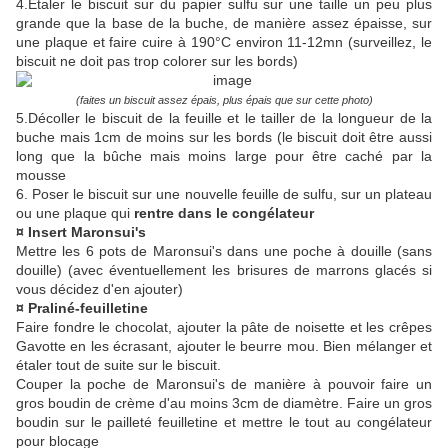
4.Etaler le biscuit sur du papier sulfu sur une taille un peu plus
grande que la base de la buche, de manière assez épaisse, sur
une plaque et faire cuire à 190°C environ 11-12mn (surveillez, le
biscuit ne doit pas trop colorer sur les bords)
(faites un biscuit assez épais, plus épais que sur cette photo)
5.Décoller le biscuit de la feuille et le tailler de la longueur de la
buche mais 1cm de moins sur les bords (le biscuit doit être aussi
long que la bûche mais moins large pour être caché par la
mousse
6. Poser le biscuit sur une nouvelle feuille de sulfu, sur un plateau
ou une plaque qui
rentre dans le congélateur
¤ Insert Maronsui's
Mettre les 6 pots de Maronsui's dans une poche à douille (sans
douille) (avec éventuellement les brisures de marrons glacés si
vous décidez d'en ajouter)
¤ Praliné-feuilletine
Faire fondre le chocolat, ajouter la pâte de noisette et les crêpes
Gavotte en les écrasant, ajouter le beurre mou. Bien mélanger et
étaler tout de suite sur le biscuit.
Couper la poche de Maronsui's de manière à pouvoir faire un
gros boudin de crème d'au moins 3cm de diamètre. Faire un gros
boudin sur le pailleté feuilletine et mettre le tout au congélateur
pour blocage