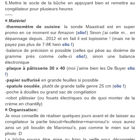
6.Mettre le socle de la bûche en appuyant bien et remettre au
congélateur pour plusieurs heures
~~~
¤ Matériel
-
thermomètre de cuisine
: la sonde Maastrad est en super
promo en ce moment sur Amazon (
clic!
) Sinon j'ai cette m... en
dépannage depuis...2012 et en fait il est topissime ! (mais ne le
payez pas plus de 7-8€ hein
clic !
)
-balance de précision si possible (celles qui pèse au dixième de
gramme près comme celle-ci
clic!
), sinon une balance
électronique
-
plaque à pâtisserie 30 x 40
(moi j'aime bien les De Buyer
clic
!
)
-
papier sulfurisé
en grande feuilles si possible
-
spatule coudée
, plutôt de grande taille genre 25 cm (
clic !
)
-poche à douilles ou grand sac de congélation
-robot
pâtissier (ou fouets électriques ou de quoi monter de la
crème en chantilly)
¤ Organisation:
Je vous conseille de réaliser quelques jours avant et de laisser au
congélateur la partie biscuit+feuilletine+marronsui's: vous aurez
ainsi un joli boudin de Maronsui's, pas comme le mien sur la
photo :D
La bûche pourra être mise au frigo la veille pour décongeler