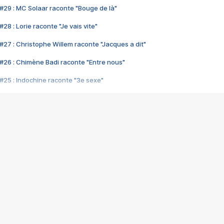
#29 : MC Solaar raconte "Bouge de là"
28 : Lorie raconte "Je vais vite"
#27 : Christophe Willem raconte "Jacques a dit"
#26 : Chimène Badi raconte "Entre nous"
#25 : Indochine raconte "3e sexe"
#24 : Zaho raconte "C'est chelou"
#23 : Patrick Bruel raconte "Au café des délices"
#22 : Kyo raconte "Le chemin"
#21 : Nolwenn Leroy raconte "Cassé"
#20 : Patrick Hernandez raconte "Born to be alive"
#19 : Lorie raconte "Près de moi"
#18 : Michael Jones raconte "A nos actes manqués" (avec Jean-Jacque