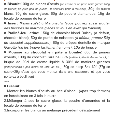
¤ Biscuit:
100g de blancs d'oeufs
(on casse et on pèse pour garder 100g
, 30g de sucre
de blancs; ne jetez pas les jaunes, ils serviront pour la mousse)
blanc, 70g de sucre glace, 60g de poudre d'amandes, 15g de
fécule de pomme de terre
¤ Insert Maronsui's:
6 Maronsui's
(vous pouvez aussi ajouter
des brisures de marrons glacés si vous en avez qui trainent)
¤ Praliné-feuilletine:
150g de chocolat blond Dulcey (à défaut,
chocolat blanc), 50g de purée de noisettes
(à défaut, prenez 50g
de chocolat supplémentaire)
,
80g de crèpes dentelle de marque
Gavotte
(on les trouve facilement en gms),
10g de beurre
¤ Mousse au chocolat en pâte à bombe:
60g de jaunes
d'oeufs, 100g de chocolat Caraïbe 66%
, 1
(à défaut, Nestlé dessert noir)
brique de 20cl de crème liquide à 30% de matières grasses
50g de sirop Brix 60° (37g de
(indispensable ! pas moins de 30% de MG),
sucre+29g d'eau que vous mettez dans une casserole et que vous
porterez à ébullition)
~~~
¤ Biscuit:
1.Monter les blancs d'oeufs au bec d'oiseau (=pas trop fermes)
en introduisant en 3 fois le sucre
2.Mélanger à sec le sucre glace, la poudre d'amandes et la
fécule de pomme de terre
3.Incorporer les blancs au mélange précédent délicatement