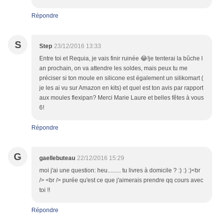
Répondre
S
Step
23/12/2016 13:33
Entre toi et Requia, je vais finir ruinée 😂!je tenterai la bûche l
an prochain, on va attendre les soldes, mais peux tu me
préciser si ton moule en silicone est également un silikomart (
je les ai vu sur Amazon en kits) et quel est ton avis par rapport
aux moules flexipan? Merci Marie Laure et belles fêtes à vous
6!
Répondre
G
gaellebuteau
22/12/2016 15:29
moi j'ai une question: heu......... tu livres à domicile ? :) :) :)<br
/> <br /> purée qu'est ce que j'aimerais prendre qq cours avec
toi !!
Répondre