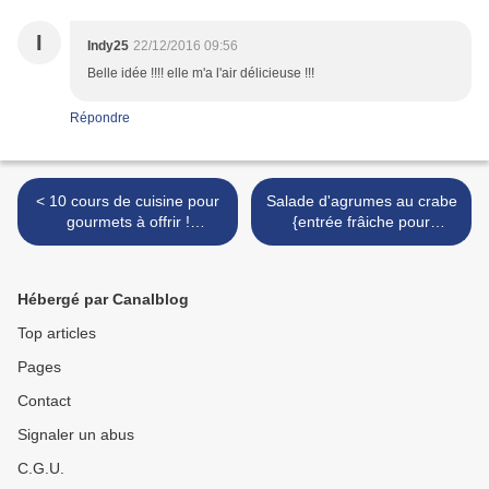
I
Indy25
22/12/2016 09:56
Belle idée !!!! elle m'a l'air délicieuse !!!
Répondre
< 10 cours de cuisine pour
Salade d'agrumes au crabe
gourmets à offrir !
{entrée frâiche pour
#Noel2016 (il est encore
#Noel2016 ou le réveillon} >
temps de les glisser sous le
pied du sapin !)
Hébergé par Canalblog
Top articles
Pages
Contact
Signaler un abus
C.G.U.