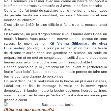
Nous sommes 3 à l'aimer avec une crème au beurre pouf-pouf à
la crème de marrons oversucrée et 3 avec un parfum chocolat.
Cette année j'ai tenté de satisfaire tout le monde: un biscuit avec
du pailleté feuilletine croustillant, un insert Maronsui's et une
mousse au chocolat.
C'est plié en 1h30, le plus difficile à faire c'est la mousse, c'est
dire...
En revanche, un peu d'organisation: il vous faudra dans l'idéal un
moule à buche. Vous pouvez en trouver un peu partout en cette
saison, le mien est un
Kit Vienna Silikomart de chez
Cuisineshop
(<= clic). Le principe est génial: on met une feuille
de silicone texturée dans une gouttière en silicone, on coule sa
préparation et on met au congélateur. Il suffit d'attendre quelques
heures pour avoir une buche avec un fini irréprochable !
L'année prochaine je m'y prendrai un peu avant et j'achèterai la
feuille "faux-bois", j'adore le rendu ! Le moule permet de faire une
buche pour une dizaine de personnes.
On peut découper la réalisation de la bûche en plusieurs étapes,
l'idéal est de finir le montage la veille de la servir. Après
démoulage, il faudra mettre la buche quelques heures au frigo,
nous on aime bien la manger "entre 2" c'est à dire encore un peu
glacée à coeur.
{Bûche choco-maronsui's}