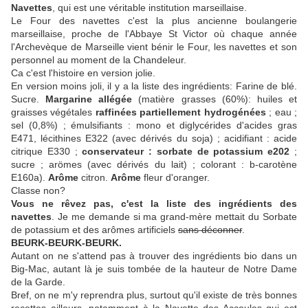
Navettes
, qui est une véritable institution marseillaise.
Le Four des navettes c'est la plus ancienne boulangerie
marseillaise, proche de l'Abbaye St Victor où chaque année
l'Archevèque de Marseille vient bénir le Four, les navettes et son
personnel au moment de la Chandeleur.
Ca c'est l'histoire en version jolie.
En version moins joli, il y a la liste des ingrédients:
Farine de blé.
Sucre.
Margarine allégée
(matière grasses (60%): huiles et
graisses végétales
raffinées partiellement hydrogénées
; eau ;
sel (0,8%) ; émulsifiants : mono et diglycérides d'acides gras
E471, lécithines E322 (avec dérivés du soja) ; acidifiant : acide
citrique E330 ;
conservateur : sorbate de potassium e202
;
sucre ; arömes (avec dérivés du lait) ; colorant : b-carotène
E160a).
Arôme
citron.
Arôme
fleur d'oranger.
Classe non?
Vous ne rêvez pas, c'est la liste des ingrédients des
navettes
. Je me demande si ma grand-mère mettait du Sorbate
de potassium et des arômes artificiels
sans déconner
.
BEURK-BEURK-BEURK.
Autant on ne s'attend pas à trouver des ingrédients bio dans un
Big-Mac, autant là je suis tombée de la hauteur de Notre Dame
de la Garde.
Bref, on ne m'y reprendra plus, surtout qu'il existe de très bonnes