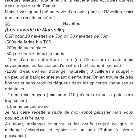
recettes ailleurs, notamment à la Navette des Accoules qui est
dans le quartier du Panier.
Mais j'avais quand même envie d'en avoir pour ce Réveillon, voici
donc ma recette secrète !
{Les navette de Marseille}
QSP pour 18 navettes de 50g ou 30 navettes de 30g
-500g de farine bio T65
-200g de sucre glace
-50g de beurre doux bio fondu
-2.5ml d'arome naturel de citron (ou 1/2 cuillère à café mais
soyez précis; ou les zestes d'un citron bio finement hâchés)
-120ml d'eau de fleur d'oranger naturelle
(=8 cuillères à soupe)
+
un peu pour badigeonner avant d'enfourner./On en trouve de très
bonnes et sans produits dégueus dans les épiceries libanaises et
orientales
-2 oeufs bio moyen (minimum 110g d'oeufs sinon la pâte sera
trop sèche)
-1 bonne pincée de sel
Je fais cette recette à l'aide de mon robot pâtissier mais vous
pouvez la faire sans
Au fouet, mélanger le sucre et les oeufs jusqu'à ce que le
mélange éclaircisse et épaississe un peu (3-4mn à pleine
puissance)