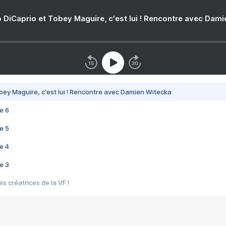
 DiCaprio et Tobey Maguire, c'est lui ! Rencontre avec Dam
bey Maguire, c'est lui ! Rencontre avec Damien Witecka
e 6
e 5
e 4
e 3
s créatrices de la VF !
e 2
e 1