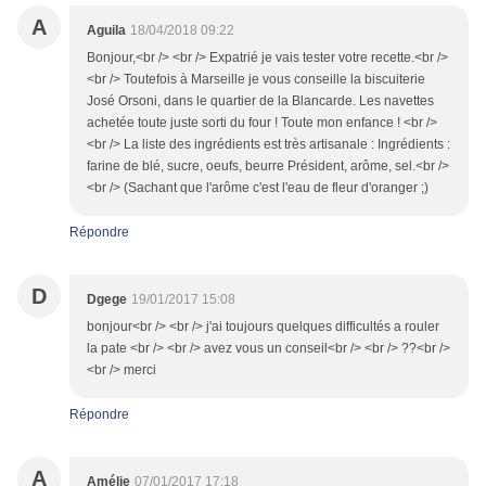
A
Aguila
18/04/2018 09:22
Bonjour,<br /> <br /> Expatrié je vais tester votre recette.<br />
<br /> Toutefois à Marseille je vous conseille la biscuiterie
José Orsoni, dans le quartier de la Blancarde. Les navettes
achetée toute juste sorti du four ! Toute mon enfance ! <br />
<br /> La liste des ingrédients est très artisanale : Ingrédients :
farine de blé, sucre, oeufs, beurre Président, arôme, sel.<br />
<br /> (Sachant que l'arôme c'est l'eau de fleur d'oranger ;)
Répondre
D
Dgege
19/01/2017 15:08
bonjour<br /> <br /> j'ai toujours quelques difficultés a rouler
la pate <br /> <br /> avez vous un conseil<br /> <br /> ??<br />
<br /> merci
Répondre
A
Amélie
07/01/2017 17:18