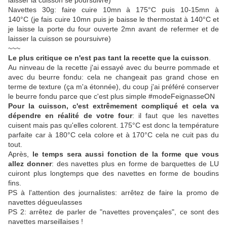
laisser la cuisson se poursuivre)
Navettes 30g: faire cuire 10mn à 175°C puis 10-15mn à
140°C
(je fais cuire 10mn puis je baisse le thermostat à 140°C et
je laisse la porte du four ouverte 2mn avant de refermer et de
laisser la cuisson se poursuivre)
~~~
Le plus critique ce n'est pas tant la recette que la cuisson
.
Au ninveau de la recette j'ai essayé avec du beurre pommade et
avec du beurre fondu: cela ne changeait pas grand chose en
terme de texture (ça m'a étonnée), du coup j'ai préféré conserver
le beurre fondu parce que c'est plus simple #modeFeignasseON
Pour la cuisson, c'est extrêmement compliqué et cela va
dépendre en réalité de votre four
: il faut que les navettes
cuisent mais pas qu'elles colorent. 175°C est donc la température
parfaite car à 180°C cela colore et à 170°C cela ne cuit pas du
tout.
Après,
le temps sera aussi fonction de la forme que vous
allez donner
: des navettes plus en forme de barquettes de LU
cuiront plus longtemps que des navettes en forme de boudins
fins.
PS à l'attention des journalistes: arrêtez de faire la promo de
navettes dégueulasses
PS 2: arrêtez de parler de "navettes provençales", ce sont des
navettes marseillaises !