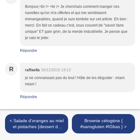
Bonjour,<br /> <br /> Je cherchais comment manger ces
navettes qu'on m'a offertes et qui me semblaient
immangeables, quand je suis tombée sur cet article. Eh ben :
merci. En fait ce cadeau c'est, sous couvert de "savoir faire
unique" ET gain gnin, de la merde industrielle. Je pense que
je vais le jeter.
Répondre
R
raffaella
30/12/2016 19:13
je ne connaissais pas du tout ! Hâte de les déguster : miam
miam !
Répondre
< Salade d'oranges au miel
Brownie cétogène {
et pistaches {dessert de
#sansgluten #IGbas } >
fêtes léger, rapide et
économique}