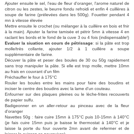
Ajouter ensuite le sel, l'eau de fleur d'oranger, l'arome naturel de
citron ou les zestes, le beurre fondu refroidi et enfin 4 cuillères à
soupe de farine (prélevées dans les 500g). Fouetter pendant 4
mn à vitesse élevée
Mettre ensuite le crochet (ou mélanger à la cuillère en bois et fnir
à la main). Ajouter la farine tamisée et pétrir 5mn à vitesse 4 en
raclant les bords et le fond de la cuve 3 ou 4 fois (indispensable!)
Evaluer la siuation en cours de pétrissage
: si la pâte est trop
molle/très collante, ajouter 1/2 à 1 cuillère a soupe
supplémentaire de farine.
Décuver la pâte et peser des boules de 30 ou 50g rapidement
sans trop manipuler la pâte. Si elle est trop molle, mettre 10mn
au frais en couvrant d'un film
Préchauffer le four à 175°C
Rouler les boules entre les mains pour faire des boudins et
inciser le centre des boudins avec la lame d'un couteau.
Enfourner sur des plaques pleines ou le lèche-frites recouverts
de papier sulfu.
Badigeonner en un aller-retour au pinceau avec de la fleur
d'oranger
Navettes 50g : faire cuire 15mn à 175°C puis 10-15mn à 140°C
(je fais cuire 15mn puis je baisse le thermostat à 140°C et je
laisse la porte du four ouverte 2mn avant de refermer et de