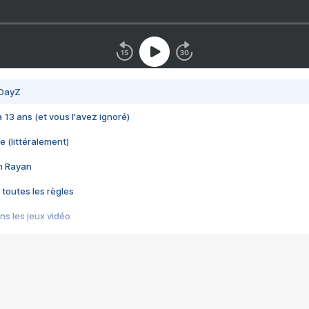
 DayZ
 a 13 ans (et vous l'avez ignoré)
e (littéralement)
im Rayan
 toutes les règles
s les jeux vidéo
us choquant de Rockstar ? - Le scandale BULLY
e plus moche de Steam
du RÊVE tourne au CAUCHEMAR