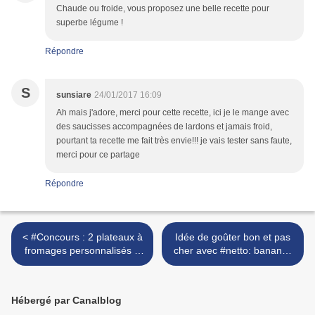
Chaude ou froide, vous proposez une belle recette pour
superbe légume !
Répondre
S
sunsiare
24/01/2017 16:09
Ah mais j'adore, merci pour cette recette, ici je le mange avec
des saucisses accompagnées de lardons et jamais froid,
pourtant ta recette me fait très envie!!! je vais tester sans faute,
merci pour ce partage
Répondre
< #Concours : 2 plateaux à
Idée de goûter bon et pas
fromages personnalisés à
cher avec #netto: bananes
gagner avec la brique
chocolat-caramel-amandes
Président
! >
#LaFabriqueaexcuses
Hébergé par Canalblog