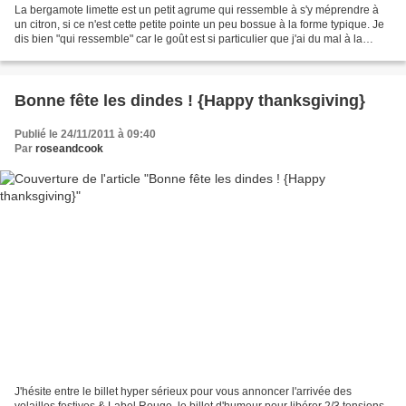
La bergamote limette est un petit agrume qui ressemble à s'y méprendre à
un citron, si ce n'est cette petite pointe un peu bossue à la forme typique. Je
dis bien "qui ressemble" car le goût est si particulier que j'ai du mal à la
décrire. La bergamote,...
Bonne fête les dindes ! {Happy thanksgiving}
Publié le 24/11/2011 à 09:40
Par
roseandcook
J'hésite entre le billet hyper sérieux pour vous annoncer l'arrivée des
volailles festives & Label Rouge, le billet d'humeur pour libérer 2/3 tensions