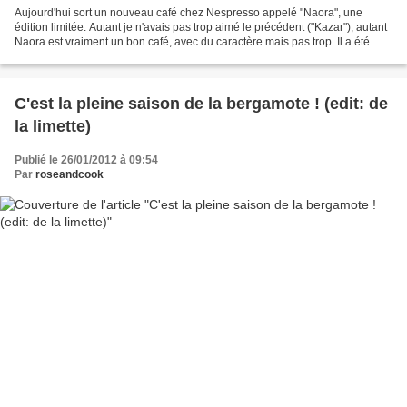
Aujourd'hui sort un nouveau café chez Nespresso appelé "Naora", une
édition limitée. Autant je n'avais pas trop aimé le précédent ("Kazar"), autant
Naora est vraiment un bon café, avec du caractère mais pas trop. Il a été
développé en collaboration avec...
C'est la pleine saison de la bergamote ! (edit: de
la limette)
Publié le 26/01/2012 à 09:54
Par
roseandcook