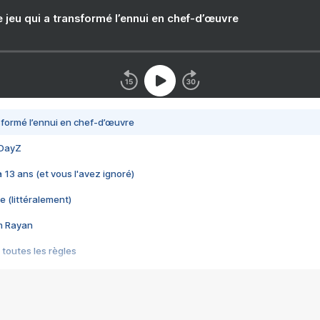
e jeu qui a transformé l’ennui en chef-d’œuvre
nsformé l’ennui en chef-d’œuvre
 DayZ
 a 13 ans (et vous l'avez ignoré)
e (littéralement)
im Rayan
 toutes les règles
s les jeux vidéo
us choquant de Rockstar ? - Le scandale BULLY