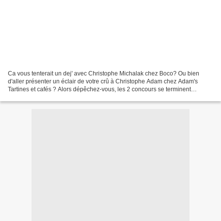
Ca vous tenterait un dej' avec Christophe Michalak chez Boco? Ou bien
d'aller présenter un éclair de votre crû à Christophe Adam chez Adam's
Tartines et cafés ? Alors dépêchez-vous, les 2 concours se terminent
respectivement le 13 novembre et le 10 novembre...