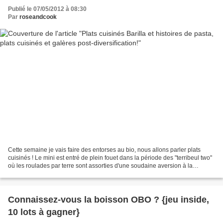
Publié le 07/05/2012 à 08:30
Par
roseandcook
Cette semaine je vais faire des entorses au bio, nous allons parler plats
cuisinés ! Le mini est entré de plein fouet dans la période des "terribeul two"
où les roulades par terre sont assorties d'une soudaine aversion à la
courgette et à tout ce qui...
Connaissez-vous la boisson OBO ? {jeu inside,
10 lots à gagner}