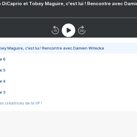
 DiCaprio et Tobey Maguire, c'est lui ! Rencontre avec Dam
bey Maguire, c'est lui ! Rencontre avec Damien Witecka
e 6
e 5
e 4
e 3
s créatrices de la VF !
e 2
e 1
e Mektoub My Love arrive enfin ! Rencontre avec Shaïn Boumedine et Sal