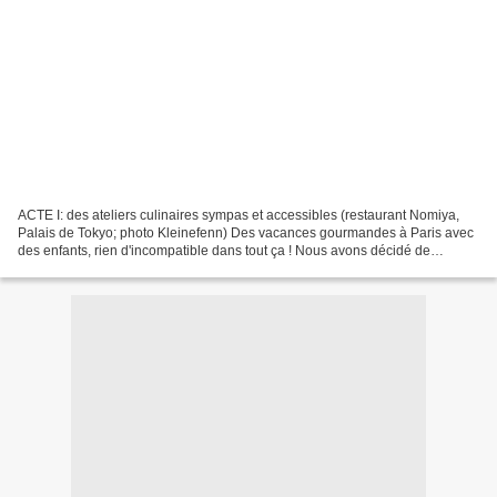
ACTE I: des ateliers culinaires sympas et accessibles (restaurant Nomiya,
Palais de Tokyo; photo Kleinefenn) Des vacances gourmandes à Paris avec
des enfants, rien d'incompatible dans tout ça ! Nous avons décidé de
remettre le couvert avec les ateliers...