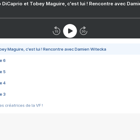
 DiCaprio et Tobey Maguire, c'est lui ! Rencontre avec Dam
bey Maguire, c'est lui ! Rencontre avec Damien Witecka
e 6
e 5
e 4
e 3
s créatrices de la VF !
e 2
e 1
e Mektoub My Love arrive enfin ! Rencontre avec Shaïn Boumedine et Sal