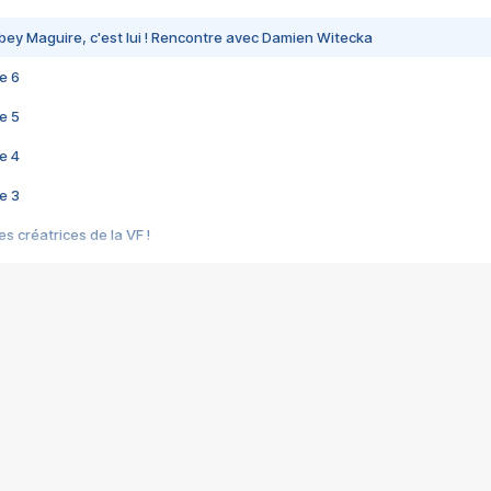
bey Maguire, c'est lui ! Rencontre avec Damien Witecka
e 6
e 5
e 4
e 3
s créatrices de la VF !
e 2
e 1
e Mektoub My Love arrive enfin ! Rencontre avec Shaïn Boumedine et Sal
i : après Toni en famille
elle réalise le bouleversant Dites lui que je l'aime
ais ! Rencontre autour de Vie privée de Rebecca Zlotowski