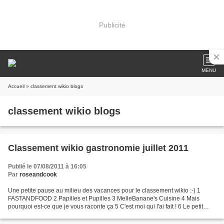
Publicité
MENU
Accueil
» classement wikio blogs
classement wikio blogs
Classement wikio gastronomie juillet 2011
Publié le 07/08/2011 à 16:05
Par
roseandcook
Une petite pause au milieu des vacances pour le classement wikio :-) 1
FASTANDFOOD 2 Papilles et Pupilles 3 MelleBanane's Cuisine 4 Mais
pourquoi est-ce que je vous raconte ça 5 C'est moi qui l'ai fait ! 6 Le petit
journal de Chef Damien 7 Et si c'était...