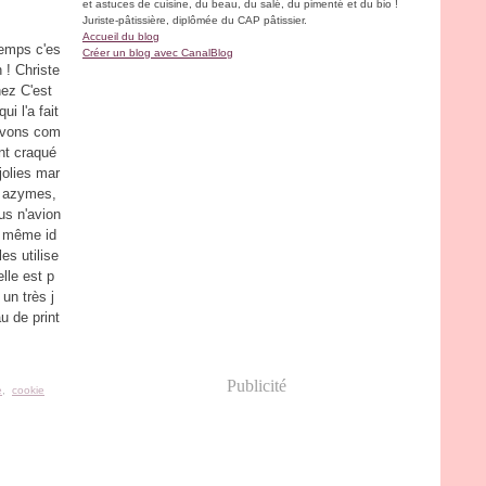
et astuces de cuisine, du beau, du salé, du pimenté et du bio !
Juriste-pâtissière, diplômée du CAP pâtissier.
Accueil du blog
temps c'es
Créer un blog avec CanalBlog
 ! Christe
hez C'est
i l'a fait
avons com
nt craqué
jolies mar
s azymes,
us n'avion
a même id
les utilise
elle est p
 un très j
au de print
Publicité
e
,
cookie