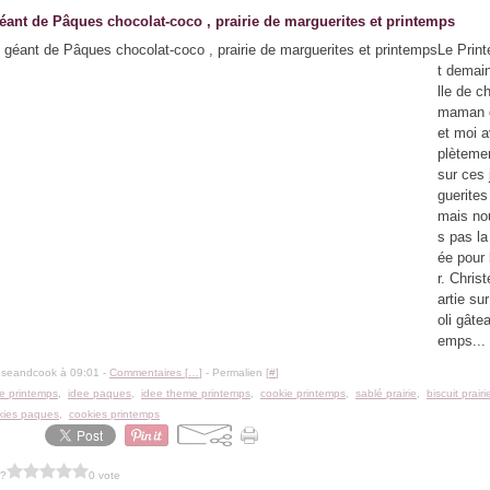
éant de Pâques chocolat-coco , prairie de marguerites et printemps
Le Prin
t demain
lle de c
maman qu
et moi 
plèteme
sur ces 
guerite
mais no
s pas l
ée pour 
r. Christ
artie sur
oli gâte
emps...
oseandcook à 09:01 -
Commentaires [
…
]
- Permalien [
#
]
de printemps
,
idee paques
,
idee theme printemps
,
cookie printemps
,
sablé prairie
,
biscuit prairi
kies paques
,
cookies printemps
 ?
0 vote