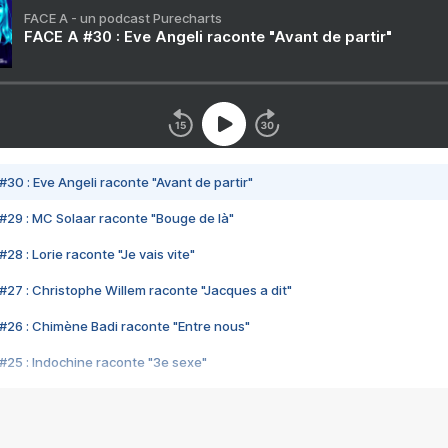
FACE A - un podcast Purecharts
FACE A #30 : Eve Angeli raconte "Avant de partir"
#30 : Eve Angeli raconte "Avant de partir"
#29 : MC Solaar raconte "Bouge de là"
28 : Lorie raconte "Je vais vite"
#27 : Christophe Willem raconte "Jacques a dit"
#26 : Chimène Badi raconte "Entre nous"
#25 : Indochine raconte "3e sexe"
#24 : Zaho raconte "C'est chelou"
#23 : Patrick Bruel raconte "Au café des délices"