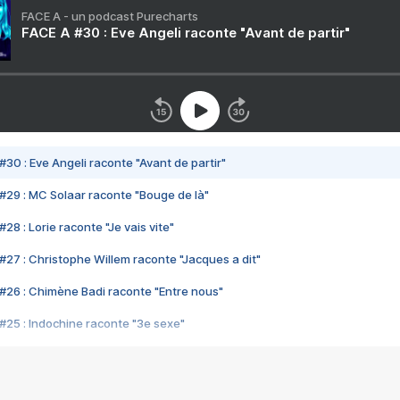
FACE A - un podcast Purecharts
FACE A #30 : Eve Angeli raconte "Avant de partir"
#30 : Eve Angeli raconte "Avant de partir"
#29 : MC Solaar raconte "Bouge de là"
28 : Lorie raconte "Je vais vite"
#27 : Christophe Willem raconte "Jacques a dit"
#26 : Chimène Badi raconte "Entre nous"
#25 : Indochine raconte "3e sexe"
#24 : Zaho raconte "C'est chelou"
#23 : Patrick Bruel raconte "Au café des délices"