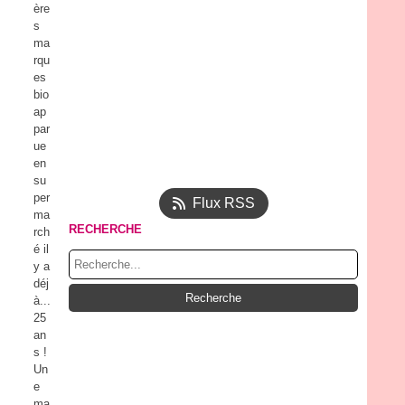
ère
s
ma
rqu
es
bio
ap
par
ue
en
su
per
Flux RSS
ma
RECHERCHE
rch
é il
y a
déj
à...
25
an
s !
Un
e
ma