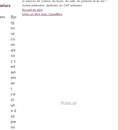
et astuces de cuisine, du beau, du salé, du pimenté et du bio !
eliers
Juriste-pâtissière, diplômée du CAP pâtissier.
Accueil du blog
Créer un blog avec CanalBlog
Bjo
rg,
vo
us
co
nn
ais
se
z c
ert
ain
em
en
t,
c'e
st
Publicité
un
e d
es
pre
mi