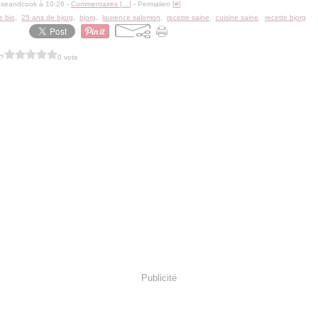
oseandcook à 10:26 -
Commentaires [
…
]
- Permalien [
#
]
e bio
,
25 ans de bjorg
,
bjorg
,
laurence salomon
,
recette saine
,
cuisine saine
,
recette bjorg
 ?
0 vote
Publicité