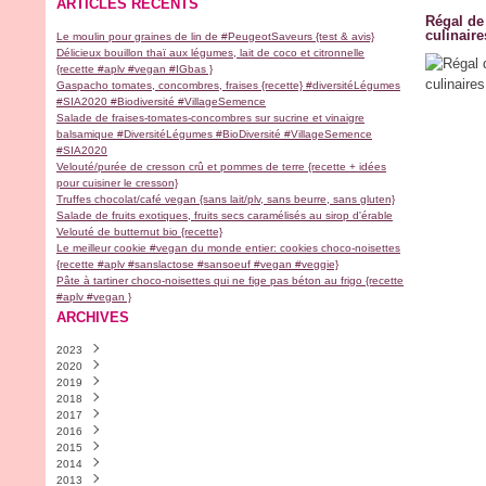
ARTICLES RÉCENTS
Régal de 
culinaire
Le moulin pour graines de lin de #PeugeotSaveurs {test & avis}
Délicieux bouillon thaï aux légumes, lait de coco et citronnelle
{recette #aplv #vegan #IGbas }
Gaspacho tomates, concombres, fraises {recette} #diversitéLégumes
#SIA2020 #Biodiversité #VillageSemence
Salade de fraises-tomates-concombres sur sucrine et vinaigre
balsamique #DiversitéLégumes #BioDiversité #VillageSemence
#SIA2020
Velouté/purée de cresson crû et pommes de terre {recette + idées
pour cuisiner le cresson}
Truffes chocolat/café vegan {sans lait/plv, sans beurre, sans gluten}
Salade de fruits exotiques, fruits secs caramélisés au sirop d'érable
Velouté de butternut bio {recette}
Le meilleur cookie #vegan du monde entier: cookies choco-noisettes
{recette #aplv #sanslactose #sansoeuf #vegan #veggie}
Pâte à tartiner choco-noisettes qui ne fige pas béton au frigo {recette
#aplv #vegan }
ARCHIVES
2023
2020
Novembre
(2)
2019
Avril
(1)
2018
Février
Décembre
(1)
(2)
2017
Janvier
Novembre
Décembre
(1)
(1)
(1)
2016
Septembre
Septembre
Décembre
(9)
(1)
(1)
2015
Août
Juillet
Novembre
Décembre
(1)
(1)
(4)
(30)
2014
Juillet
Juin
Octobre
Novembre
Décembre
(1)
(1)
(5)
(18)
(13)
2013
Mai
Mars
Septembre
Octobre
Novembre
Décembre
(1)
(2)
(6)
(9)
(28)
(4)