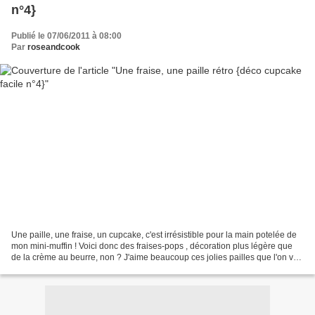
n°4}
Publié le 07/06/2011 à 08:00
Par
roseandcook
Une paille, une fraise, un cupcake, c'est irrésistible pour la main potelée de
mon mini-muffin ! Voici donc des fraises-pops , décoration plus légère que
de la crème au beurre, non ? J'aime beaucoup ces jolies pailles que l'on voit
dans les parties des...