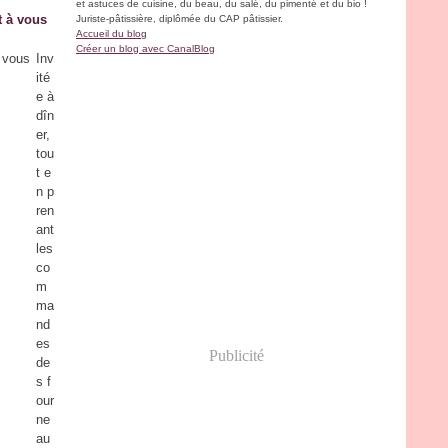
et astuces de cuisine, du beau, du salé, du pimenté et du bio !
t à vous
Juriste-pâtissière, diplômée du CAP pâtissier.
Accueil du blog
Créer un blog avec CanalBlog
Inv
ité
e à
dîn
er,
tou
t e
n p
ren
ant
les
co
m
ma
nd
es
Publicité
de
s f
our
ne
au