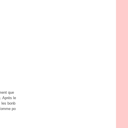
oment que
. Après le
, les bonb
 Tomme po