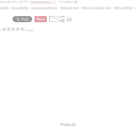
oseandcook à 10:18 -
Commentaires [
…
]
- Permalien [
#
]
onomie
,
jeu culinaire
,
concours samsung
,
menu du sud
,
menu on dirait le sud
,
menu original
,
 ?
0 vote
Publicité