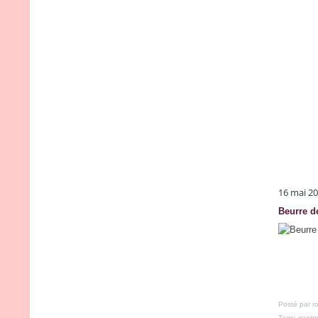
16 mai 2
Beurre de
Posté par r
Tags:
gastr