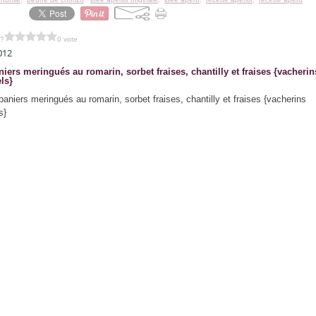
 ?
0 vote
2012
niers meringués au romarin, sorbet fraises, chantilly et fraises {vacherin
ls}