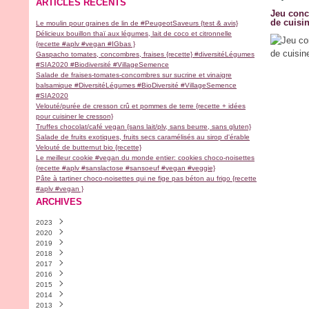
ARTICLES RÉCENTS
Jeu conc
de cuisin
Le moulin pour graines de lin de #PeugeotSaveurs {test & avis}
Délicieux bouillon thaï aux légumes, lait de coco et citronnelle
{recette #aplv #vegan #IGbas }
Gaspacho tomates, concombres, fraises {recette} #diversitéLégumes
#SIA2020 #Biodiversité #VillageSemence
Salade de fraises-tomates-concombres sur sucrine et vinaigre
balsamique #DiversitéLégumes #BioDiversité #VillageSemence
#SIA2020
Velouté/purée de cresson crû et pommes de terre {recette + idées
pour cuisiner le cresson}
Truffes chocolat/café vegan {sans lait/plv, sans beurre, sans gluten}
Salade de fruits exotiques, fruits secs caramélisés au sirop d'érable
Velouté de butternut bio {recette}
Le meilleur cookie #vegan du monde entier: cookies choco-noisettes
{recette #aplv #sanslactose #sansoeuf #vegan #veggie}
Pâte à tartiner choco-noisettes qui ne fige pas béton au frigo {recette
#aplv #vegan }
ARCHIVES
2023
2020
Novembre
(2)
2019
Avril
(1)
2018
Février
Décembre
(1)
(2)
2017
Janvier
Novembre
Décembre
(1)
(1)
(1)
2016
Septembre
Septembre
Décembre
(9)
(1)
(1)
2015
Août
Juillet
Novembre
Décembre
(1)
(1)
(4)
(30)
2014
Juillet
Juin
Octobre
Novembre
Décembre
(1)
(1)
(5)
(18)
(13)
2013
Mai
Mars
Septembre
Octobre
Novembre
Décembre
(1)
(2)
(6)
(9)
(28)
(4)