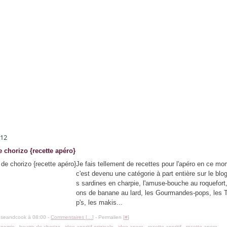
012
 chorizo {recette apéro}
Je fais tellement de recettes pour l'apéro en ce m
c'est devenu une catégorie à part entière sur le blog
s sardines en charpie, l'amuse-bouche au roquefort
ons de banane au lard, les Gourmandes-pops, les
p's, les makis...
oseandcook à 08:00 -
Commentaires [
…
]
- Permalien [
#
]
onomie
,
beurre de chorizo
,
idee aperitif originale
,
idee apero
,
recette aperitif
,
recette apero