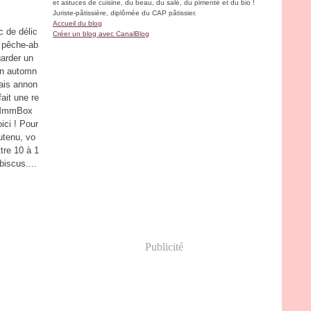
et astuces de cuisine, du beau, du salé, du pimenté et du bio !
Juriste-pâtissière, diplômée du CAP pâtissier.
Accueil du blog
 de délic
Créer un blog avec CanalBlog
 pêche-ab
garder un
en automn
ais annon
fait une re
a MmmBox
oici ! Pour
utenu, vo
tre 10 à 1
biscus....
Publicité