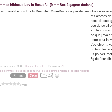
mmes-hibiscus Lov Is Beautiful {MmmBox à gagner dedans}
Une gelée avec
ats aromes de
ricot, de quoi 
peu de soleil 
e ! Je vous av
cé que j'avais 
cette pour l
d'octobre, la v
un ton plus so
us pouvez met
5g de fleur d'hi
oseandcook à 09:46 -
Commentaires [
…
]
- Permalien [
#
]
 de pommes
,
gelee lov is beautiful
,
gelee pommes hibiscus
,
recette hibiscus
 ?
0 vote