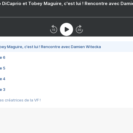
 DiCaprio et Tobey Maguire, c'est lui ! Rencontre avec Dam
bey Maguire, c'est lui ! Rencontre avec Damien Witecka
e 6
e 5
e 4
e 3
s créatrices de la VF !
e 2
e 1
e Mektoub My Love arrive enfin ! Rencontre avec Shaïn Boumedine et Sal