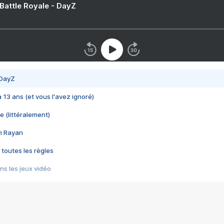
 Battle Royale - DayZ
 DayZ
 a 13 ans (et vous l'avez ignoré)
e (littéralement)
im Rayan
 toutes les règles
s les jeux vidéo
us choquant de Rockstar ? - Le scandale BULLY
e plus moche de Steam
du RÊVE tourne au CAUCHEMAR