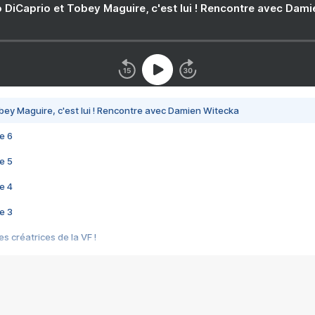
 DiCaprio et Tobey Maguire, c'est lui ! Rencontre avec Dam
bey Maguire, c'est lui ! Rencontre avec Damien Witecka
e 6
e 5
e 4
e 3
s créatrices de la VF !
e 2
e 1
e Mektoub My Love arrive enfin ! Rencontre avec Shaïn Boumedine et Sal