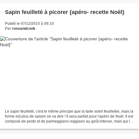
Sapin feuilleté à picorer {apéro- recette Noël}
Publié le 07/12/2015 à 09:15
Par
roseandcook
Le sapin feuilleté, c'est le même principe que la tarte soleil feuilletée, mais la
forme est plus de saison on va dire ! Il sera parfait pour l'apéro de Noël. Il est
composé de pesto et de parmeggiano reggiano au goût intense, mais qui lui
donne aussi...