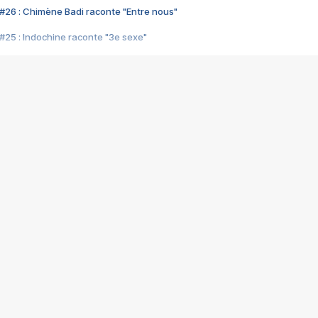
#26 : Chimène Badi raconte "Entre nous"
#25 : Indochine raconte "3e sexe"
#24 : Zaho raconte "C'est chelou"
#23 : Patrick Bruel raconte "Au café des délices"
#22 : Kyo raconte "Le chemin"
#21 : Nolwenn Leroy raconte "Cassé"
#20 : Patrick Hernandez raconte "Born to be alive"
#19 : Lorie raconte "Près de moi"
#18 : Michael Jones raconte "A nos actes manqués" (avec Jean-Jacque
#17 : Khaled raconte "Aïcha"
#16 : Corneille raconte "Parce qu'on vient de loin"
#15 : Indochine raconte "L'aventurier"