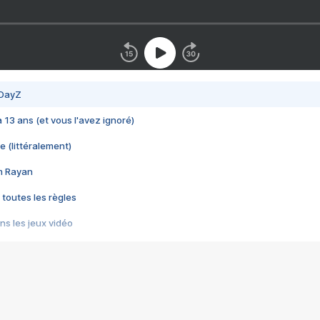
 DayZ
 a 13 ans (et vous l'avez ignoré)
e (littéralement)
im Rayan
 toutes les règles
s les jeux vidéo
us choquant de Rockstar ? - Le scandale BULLY
e plus moche de Steam
du RÊVE tourne au CAUCHEMAR