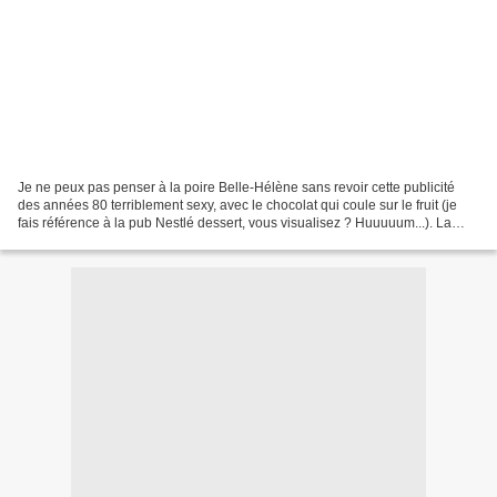
Je ne peux pas penser à la poire Belle-Hélène sans revoir cette publicité
des années 80 terriblement sexy, avec le chocolat qui coule sur le fruit (je
fais référence à la pub Nestlé dessert, vous visualisez ? Huuuuum...). La
poire est un fruit que l'on...