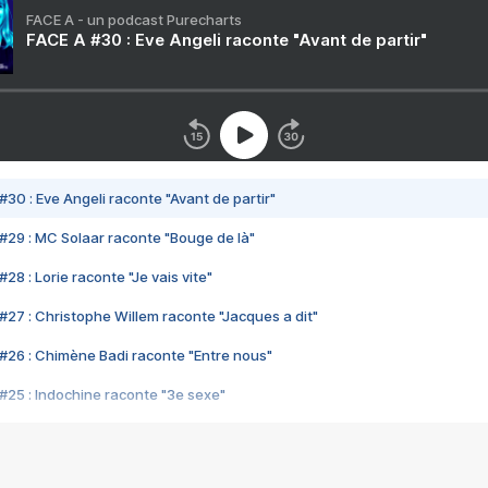
FACE A - un podcast Purecharts
FACE A #30 : Eve Angeli raconte "Avant de partir"
#30 : Eve Angeli raconte "Avant de partir"
#29 : MC Solaar raconte "Bouge de là"
28 : Lorie raconte "Je vais vite"
#27 : Christophe Willem raconte "Jacques a dit"
#26 : Chimène Badi raconte "Entre nous"
#25 : Indochine raconte "3e sexe"
#24 : Zaho raconte "C'est chelou"
#23 : Patrick Bruel raconte "Au café des délices"