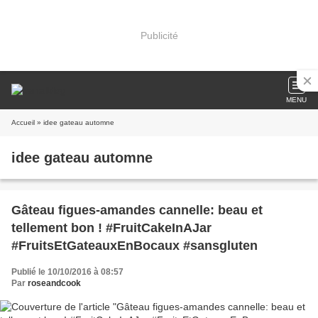
Publicité
MENU
Accueil
» idee gateau automne
idee gateau automne
Gâteau figues-amandes cannelle: beau et
tellement bon ! #FruitCakeInAJar
#FruitsEtGateauxEnBocaux #sansgluten
Publié le 10/10/2016 à 08:57
Par
roseandcook