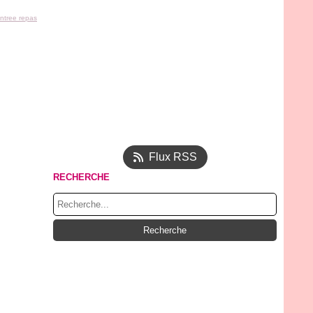
ntree repas
Flux RSS
RECHERCHE