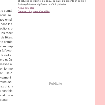
et astuces de cuisine, du beau, du salé, du pimenté et du bio !
Juriste-pâtissière, diplômée du CAP pâtissier.
Accueil du blog
tte semai
Créer un blog avec CanalBlog
 nous so
es en pl
 dans les
étitions p
 les recet
 de fêtes.
te entrée
t se prép
r à l'avan
 la veille
me et êtr
dressée a
ernier mo
t. Elle e
vraiment
voureuse,
Publicité
sez chic a
 son foie
s et...nou
ssante...