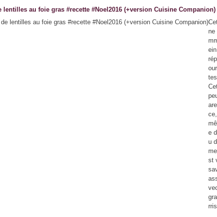
 lentilles au foie gras #recette #Noel2016 (+version Cuisine Companion)
Ce
ne
mm
ein
rép
our
tes
Cet
peu
are
ce,
mê
e 
u d
men
st 
sa
as
vec
gra
rri