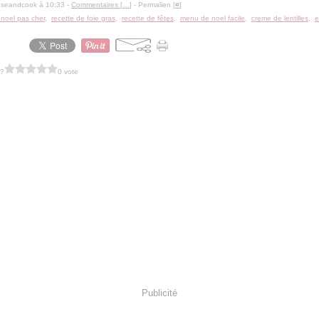
oseandcook à 10:33 -
Commentaires [
…
]
- Permalien [
#
]
noel pas cher
,
recette de foie gras
,
recette de fêtes
,
menu de noel facile
,
creme de lentilles
,
e
 ?
0 vote
Publicité