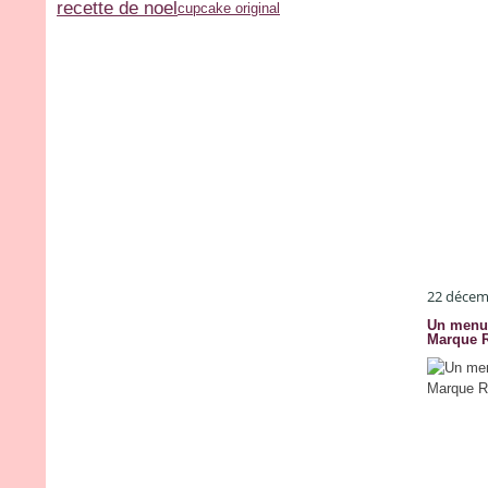
recette de noel
cupcake original
22 décem
Un menu 
Marque R