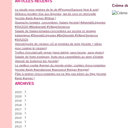
ARTICLES RÉCENTS
Crème de
Le moulin pour graines de lin de #PeugeotSaveurs {test & avis}
Délicieux bouillon thaï aux légumes, lait de coco et citronnelle
{recette #aplv #vegan #IGbas }
Gaspacho tomates, concombres, fraises {recette} #diversitéLégumes
#SIA2020 #Biodiversité #VillageSemence
Salade de fraises-tomates-concombres sur sucrine et vinaigre
balsamique #DiversitéLégumes #BioDiversité #VillageSemence
#SIA2020
Velouté/purée de cresson crû et pommes de terre {recette + idées
pour cuisiner le cresson}
Truffes chocolat/café vegan {sans lait/plv, sans beurre, sans gluten}
Salade de fruits exotiques, fruits secs caramélisés au sirop d'érable
Velouté de butternut bio {recette}
Le meilleur cookie #vegan du monde entier: cookies choco-noisettes
{recette #aplv #sanslactose #sansoeuf #vegan #veggie}
Pâte à tartiner choco-noisettes qui ne fige pas béton au frigo {recette
#aplv #vegan }
ARCHIVES
2023
2020
Novembre
(2)
2019
Avril
(1)
2018
Février
Décembre
(1)
(2)
2017
Janvier
Novembre
Décembre
(1)
(1)
(1)
2016
Septembre
Septembre
Décembre
(9)
(1)
(1)
2015
Août
Juillet
Novembre
Décembre
(1)
(1)
(4)
(30)
2014
Juillet
Juin
Octobre
Novembre
Décembre
(1)
(1)
(5)
(18)
(13)
2013
Mai
Mars
Septembre
Octobre
Novembre
Décembre
(1)
(2)
(6)
(9)
(28)
(4)