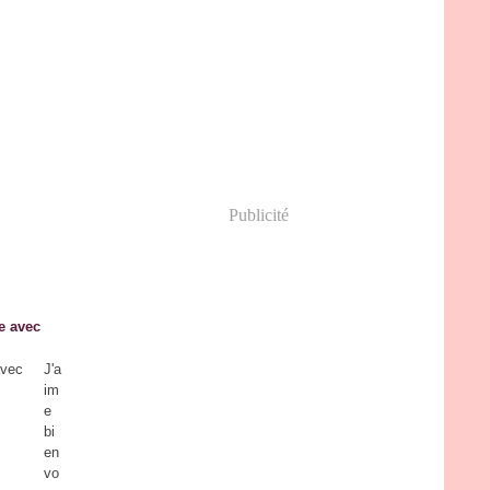
Publicité
e avec
J'a
im
e
bi
en
vo