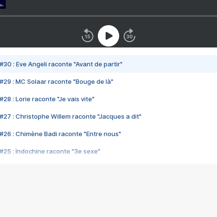
#30 : Eve Angeli raconte "Avant de partir"
#29 : MC Solaar raconte "Bouge de là"
28 : Lorie raconte "Je vais vite"
#27 : Christophe Willem raconte "Jacques a dit"
#26 : Chimène Badi raconte "Entre nous"
#25 : Indochine raconte "3e sexe"
#24 : Zaho raconte "C'est chelou"
#23 : Patrick Bruel raconte "Au café des délices"
#22 : Kyo raconte "Le chemin"