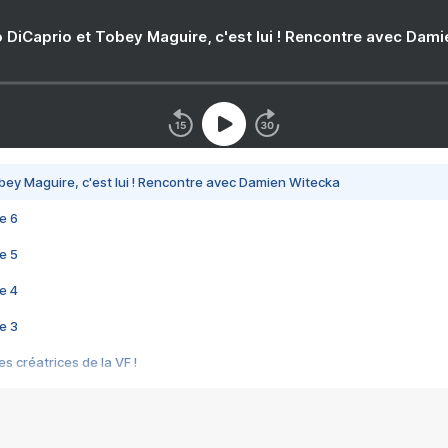
 DiCaprio et Tobey Maguire, c'est lui ! Rencontre avec Dam
bey Maguire, c'est lui ! Rencontre avec Damien Witecka
e 6
e 5
e 4
e 3
s créatrices de la VF !
e 2
e 1