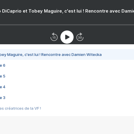
 DiCaprio et Tobey Maguire, c'est lui ! Rencontre avec Dam
bey Maguire, c'est lui ! Rencontre avec Damien Witecka
e 6
e 5
e 4
e 3
s créatrices de la VF !
e 2
e 1