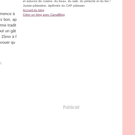
et astuces de cuisine, du beau, du salé, du pimenté et du bio !
Juriste-pâtissière, diplômée du CAP pâtissier.
Accueil du blog
mmence à
Créer un blog avec CanalBlog
is bon, ap
rme tradit
out un gât
e 15mn à f
avouer qu
le
Publicité