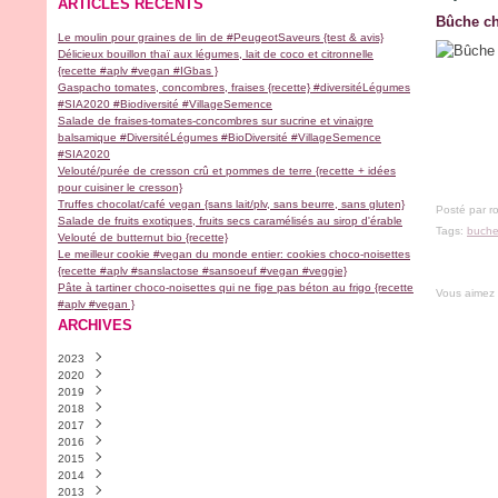
ARTICLES RÉCENTS
Bûche ch
Le moulin pour graines de lin de #PeugeotSaveurs {test & avis}
Délicieux bouillon thaï aux légumes, lait de coco et citronnelle
{recette #aplv #vegan #IGbas }
Gaspacho tomates, concombres, fraises {recette} #diversitéLégumes
#SIA2020 #Biodiversité #VillageSemence
Salade de fraises-tomates-concombres sur sucrine et vinaigre
balsamique #DiversitéLégumes #BioDiversité #VillageSemence
#SIA2020
Velouté/purée de cresson crû et pommes de terre {recette + idées
pour cuisiner le cresson}
Truffes chocolat/café vegan {sans lait/plv, sans beurre, sans gluten}
Posté par r
Salade de fruits exotiques, fruits secs caramélisés au sirop d'érable
Tags:
buche
Velouté de butternut bio {recette}
Le meilleur cookie #vegan du monde entier: cookies choco-noisettes
{recette #aplv #sanslactose #sansoeuf #vegan #veggie}
Pâte à tartiner choco-noisettes qui ne fige pas béton au frigo {recette
Vous aimez
#aplv #vegan }
ARCHIVES
2023
2020
Novembre
(2)
2019
Avril
(1)
2018
Février
Décembre
(1)
(2)
2017
Janvier
Novembre
Décembre
(1)
(1)
(1)
2016
Septembre
Septembre
Décembre
(9)
(1)
(1)
2015
Août
Juillet
Novembre
Décembre
(1)
(1)
(4)
(30)
2014
Juillet
Juin
Octobre
Novembre
Décembre
(1)
(1)
(5)
(18)
(13)
2013
Mai
Mars
Septembre
Octobre
Novembre
Décembre
(1)
(2)
(6)
(9)
(28)
(4)