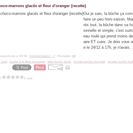
oco-marrons glacés et fleur d'oranger {recette}
Oui je sais, la bûche ça co
faire un peu hors-saison. Ma
rès tout, la bûche dans sa fo
ionnelle et simple, c'est surt
eau roulé qui prend moins d
aire ET cuire. Je dois vous 
e le 24/12 à 17h, je n'avais...
oseandcook à 09:58 -
Commentaires [
…
]
- Permalien [
#
]
 noel
,
buche à la fleur d'oranger
,
idee buche facile
,
recette buche chocolat
,
recette buche faci
 ?
0 vote