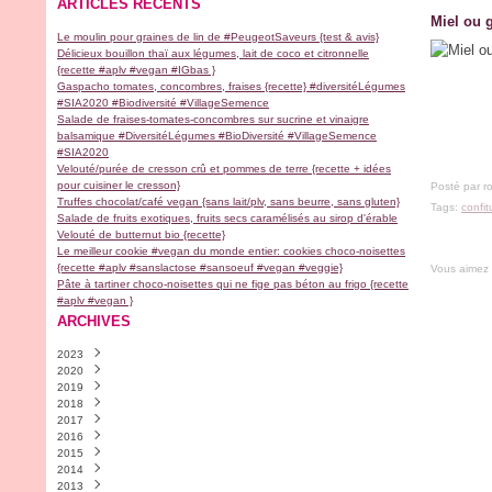
ARTICLES RÉCENTS
Miel ou g
Le moulin pour graines de lin de #PeugeotSaveurs {test & avis}
Délicieux bouillon thaï aux légumes, lait de coco et citronnelle
{recette #aplv #vegan #IGbas }
Gaspacho tomates, concombres, fraises {recette} #diversitéLégumes
#SIA2020 #Biodiversité #VillageSemence
Salade de fraises-tomates-concombres sur sucrine et vinaigre
balsamique #DiversitéLégumes #BioDiversité #VillageSemence
#SIA2020
Velouté/purée de cresson crû et pommes de terre {recette + idées
pour cuisiner le cresson}
Posté par r
Truffes chocolat/café vegan {sans lait/plv, sans beurre, sans gluten}
Tags:
confit
Salade de fruits exotiques, fruits secs caramélisés au sirop d'érable
Velouté de butternut bio {recette}
Le meilleur cookie #vegan du monde entier: cookies choco-noisettes
{recette #aplv #sanslactose #sansoeuf #vegan #veggie}
Vous aimez
Pâte à tartiner choco-noisettes qui ne fige pas béton au frigo {recette
#aplv #vegan }
ARCHIVES
2023
2020
Novembre
(2)
2019
Avril
(1)
2018
Février
Décembre
(1)
(2)
2017
Janvier
Novembre
Décembre
(1)
(1)
(1)
2016
Septembre
Septembre
Décembre
(9)
(1)
(1)
2015
Août
Juillet
Novembre
Décembre
(1)
(1)
(4)
(30)
2014
Juillet
Juin
Octobre
Novembre
Décembre
(1)
(1)
(5)
(18)
(13)
2013
Mai
Mars
Septembre
Octobre
Novembre
Décembre
(1)
(2)
(6)
(9)
(28)
(4)