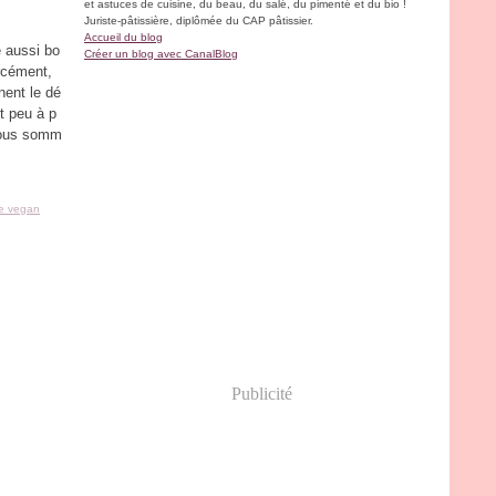
et astuces de cuisine, du beau, du salé, du pimenté et du bio !
Juriste-pâtissière, diplômée du CAP pâtissier.
Accueil du blog
é aussi bo
Créer un blog avec CanalBlog
rcément,
nent le dé
t peu à p
 nous somm
te vegan
Publicité