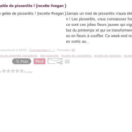
elée de pissenlits ! {recette #vegan }
Jamais un miel de pissenlits n'aura ét
n ! Les pissenlits, vous connaissez fo
ce sont ces jolies fleurs jaunes qui sig
but du printemps et qui se transformen
eu en fleurs à souffler. Ce week-end
es sortis au...
oseandcook à 09:02 -
Commentaires [
…
]
- Permalien [
#
]
ure de pissenlits cramaillotte
,
miel pissenlits
,
recette de cramaillotte
,
recette de pissenlits
,
recet
 ?
0 vote